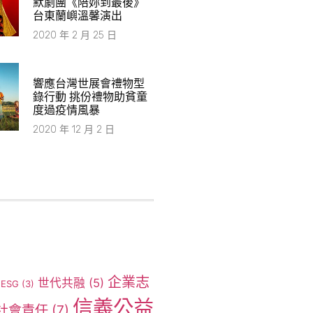
默劇團《陪妳到最後》
台東蘭嶼溫馨演出
2020 年 2 月 25 日
響應台灣世展會禮物型
錄行動 挑份禮物助貧童
度過疫情風暴
2020 年 12 月 2 日
企業志
世代共融
(5)
ESG
(3)
信義公益
社會責任
(7)