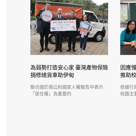
為弱勢打造安心家 臺灣產物保險
因應
捐修繕貨車助伊甸
推助
聯合國於兩公約國家人權報告中表示
依據行
「居住權」為重要的
校園主