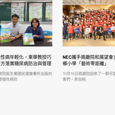
慢性病年輕化，東華教授巧
NEC攜手兩廳院和展望會
校方落實糖尿病防治與管理
鄉小學「藝術零距離」
政院衛生署國民健康署所出版的
10月18日兩廳院迎來了一群可
要慢性病防
客們，來自桃