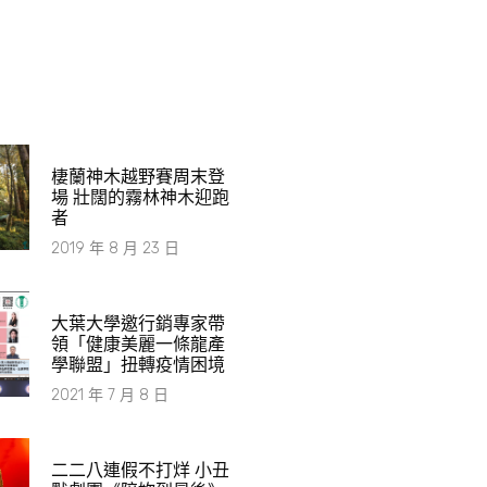
棲蘭神木越野賽周末登
場 壯闊的霧林神木迎跑
者
2019 年 8 月 23 日
大葉大學邀行銷專家帶
領「健康美麗一條龍產
學聯盟」扭轉疫情困境
2021 年 7 月 8 日
二二八連假不打烊 小丑