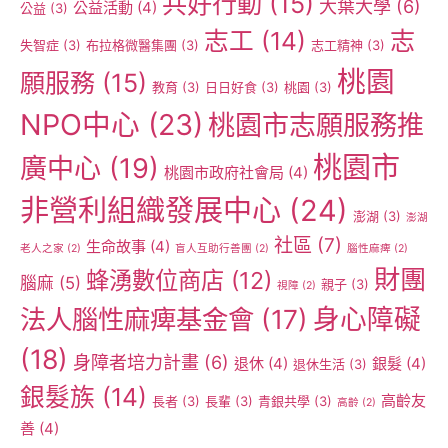
共好行動
(15)
大葉大學
(6)
公益活動
(4)
公益
(3)
志工
(14)
志
失智症
(3)
布拉格微醫集團
(3)
志工精神
(3)
桃園
願服務
(15)
教育
(3)
日日好食
(3)
桃園
(3)
NPO中心
(23)
桃園市志願服務推
桃園市
廣中心
(19)
桃園市政府社會局
(4)
非營利組織發展中心
(24)
澎湖
(3)
澎湖
社區
(7)
生命故事
(4)
老人之家
(2)
盲人互助行善團
(2)
腦性麻痺
(2)
財團
蜂湧數位商店
(12)
腦麻
(5)
親子
(3)
視障
(2)
身心障礙
法人腦性麻痺基金會
(17)
(18)
身障者培力計畫
(6)
退休
(4)
銀髮
(4)
退休生活
(3)
銀髮族
(14)
高齡友
長者
(3)
長輩
(3)
青銀共學
(3)
高齡
(2)
善
(4)