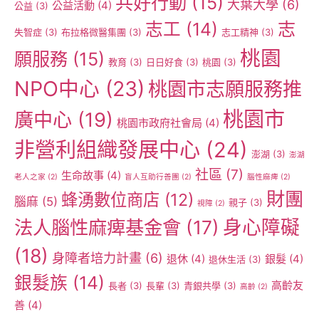
共好行動
(15)
大葉大學
(6)
公益活動
(4)
公益
(3)
志工
(14)
志
失智症
(3)
布拉格微醫集團
(3)
志工精神
(3)
桃園
願服務
(15)
教育
(3)
日日好食
(3)
桃園
(3)
NPO中心
(23)
桃園市志願服務推
桃園市
廣中心
(19)
桃園市政府社會局
(4)
非營利組織發展中心
(24)
澎湖
(3)
澎湖
社區
(7)
生命故事
(4)
老人之家
(2)
盲人互助行善團
(2)
腦性麻痺
(2)
財團
蜂湧數位商店
(12)
腦麻
(5)
親子
(3)
視障
(2)
身心障礙
法人腦性麻痺基金會
(17)
(18)
身障者培力計畫
(6)
退休
(4)
銀髮
(4)
退休生活
(3)
銀髮族
(14)
高齡友
長者
(3)
長輩
(3)
青銀共學
(3)
高齡
(2)
善
(4)