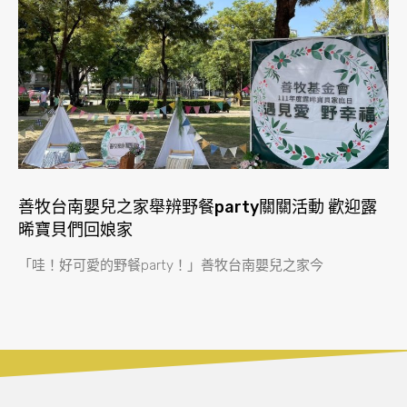
善牧台南嬰兒之家舉辨野餐party關關活動 歡迎露
晞寶貝們回娘家
「哇！好可愛的野餐party！」善牧台南嬰兒之家今