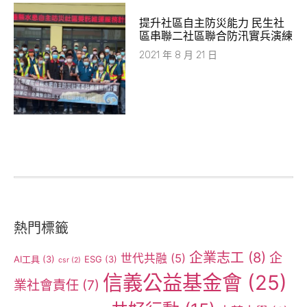
提升社區自主防災能力 民生社
區串聯二社區聯合防汛實兵演練
2021 年 8 月 21 日
熱門標籤
企業志工
(8)
企
世代共融
(5)
AI工具
(3)
ESG
(3)
csr
(2)
信義公益基金會
(25)
業社會責任
(7)