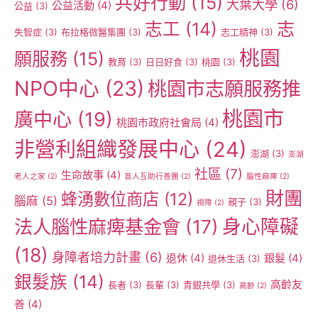
共好行動
(15)
大葉大學
(6)
公益活動
(4)
公益
(3)
志工
(14)
志
失智症
(3)
布拉格微醫集團
(3)
志工精神
(3)
桃園
願服務
(15)
教育
(3)
日日好食
(3)
桃園
(3)
NPO中心
(23)
桃園市志願服務推
桃園市
廣中心
(19)
桃園市政府社會局
(4)
非營利組織發展中心
(24)
澎湖
(3)
澎湖
社區
(7)
生命故事
(4)
老人之家
(2)
盲人互助行善團
(2)
腦性麻痺
(2)
財團
蜂湧數位商店
(12)
腦麻
(5)
親子
(3)
視障
(2)
身心障礙
法人腦性麻痺基金會
(17)
(18)
身障者培力計畫
(6)
退休
(4)
銀髮
(4)
退休生活
(3)
銀髮族
(14)
高齡友
長者
(3)
長輩
(3)
青銀共學
(3)
高齡
(2)
善
(4)