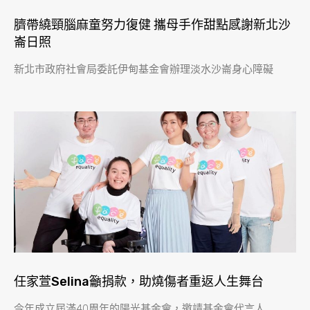
臍帶繞頸腦麻童努力復健 攜母手作甜點感謝新北沙
崙日照
新北市政府社會局委託伊甸基金會辦理淡水沙崙身心障礙
任家萱Selina籲捐款，助燒傷者重返人生舞台
今年成立屆滿40周年的陽光基金會，邀請基金會代言人