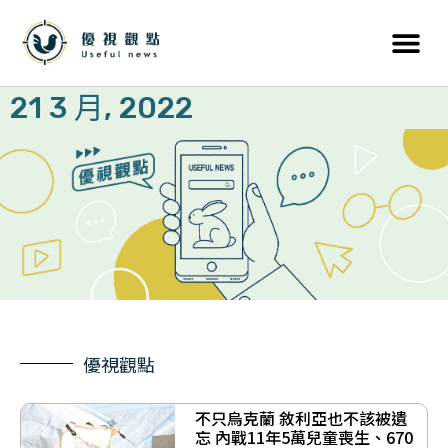
21 3 月, 2022
優視觀點
不只烏克蘭 敘利亞也不該被遺
忘 內戰11年5萬兒童喪生、670