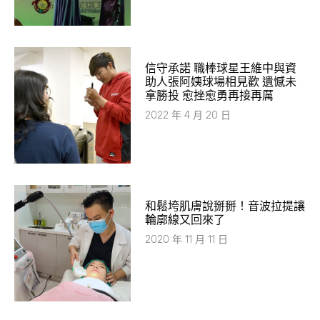
信守承諾 職棒球星王維中與資
助人張阿姨球場相見歡 遺憾未
拿勝投 愈挫愈勇再接再厲
2022 年 4 月 20 日
和鬆垮肌膚說掰掰！音波拉提讓
輪廓線又回來了
2020 年 11 月 11 日