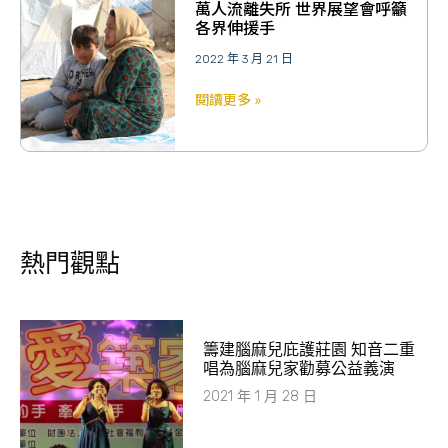
萬人流離失所 世界展望會呼籲
各界伸援手
2022 年 3 月 21 日
閱讀更多 »
熱門觀點
籌建腦麻兒庇護莊園 知音二重
唱為腦麻兒家勸募公益義演
2021 年 1 月 28 日