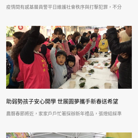
疫情間有感基層員警平日維護社會秩序與打擊犯罪，不分
助弱勢孩子安心開學 世展圓夢攜手新春送希望
農曆春節將近，家家戶戶忙著採辦新年禮品，張燈結綵準