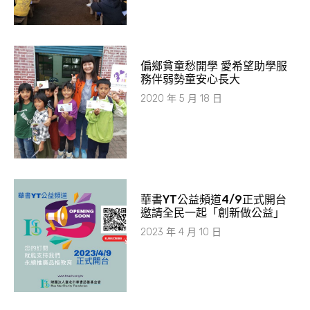
偏鄉貧童愁開學 愛希望助學服
務伴弱勢童安心長大
2020 年 5 月 18 日
​華書YT公益頻道4/9正式開台
邀請全民一起「創新做公益」
2023 年 4 月 10 日