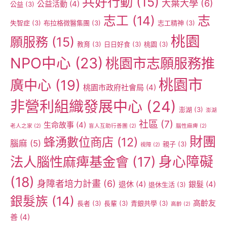
共好行動
(15)
大葉大學
(6)
公益活動
(4)
公益
(3)
志工
(14)
志
失智症
(3)
布拉格微醫集團
(3)
志工精神
(3)
桃園
願服務
(15)
教育
(3)
日日好食
(3)
桃園
(3)
NPO中心
(23)
桃園市志願服務推
桃園市
廣中心
(19)
桃園市政府社會局
(4)
非營利組織發展中心
(24)
澎湖
(3)
澎湖
社區
(7)
生命故事
(4)
老人之家
(2)
盲人互助行善團
(2)
腦性麻痺
(2)
財團
蜂湧數位商店
(12)
腦麻
(5)
親子
(3)
視障
(2)
身心障礙
法人腦性麻痺基金會
(17)
(18)
身障者培力計畫
(6)
退休
(4)
銀髮
(4)
退休生活
(3)
銀髮族
(14)
高齡友
長者
(3)
長輩
(3)
青銀共學
(3)
高齡
(2)
善
(4)