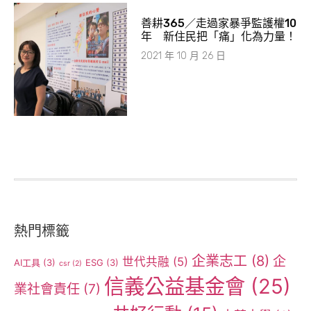
善耕365／走過家暴爭監護權10
年 新住民把「痛」化為力量！
2021 年 10 月 26 日
熱門標籤
企業志工
(8)
企
世代共融
(5)
AI工具
(3)
ESG
(3)
csr
(2)
信義公益基金會
(25)
業社會責任
(7)