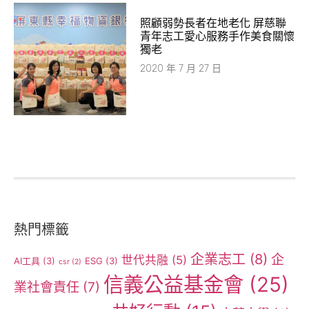
照顧弱勢長者在地老化 屏慈聯
青年志工愛心服務手作美食關懷
獨老
2020 年 7 月 27 日
熱門標籤
企業志工
(8)
企
世代共融
(5)
AI工具
(3)
ESG
(3)
csr
(2)
信義公益基金會
(25)
業社會責任
(7)