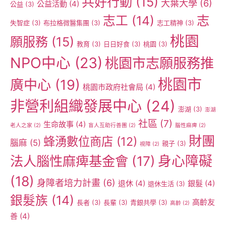
共好行動
(15)
大葉大學
(6)
公益活動
(4)
公益
(3)
志工
(14)
志
失智症
(3)
布拉格微醫集團
(3)
志工精神
(3)
桃園
願服務
(15)
教育
(3)
日日好食
(3)
桃園
(3)
NPO中心
(23)
桃園市志願服務推
桃園市
廣中心
(19)
桃園市政府社會局
(4)
非營利組織發展中心
(24)
澎湖
(3)
澎湖
社區
(7)
生命故事
(4)
老人之家
(2)
盲人互助行善團
(2)
腦性麻痺
(2)
財團
蜂湧數位商店
(12)
腦麻
(5)
親子
(3)
視障
(2)
身心障礙
法人腦性麻痺基金會
(17)
(18)
身障者培力計畫
(6)
退休
(4)
銀髮
(4)
退休生活
(3)
銀髮族
(14)
高齡友
長者
(3)
長輩
(3)
青銀共學
(3)
高齡
(2)
善
(4)