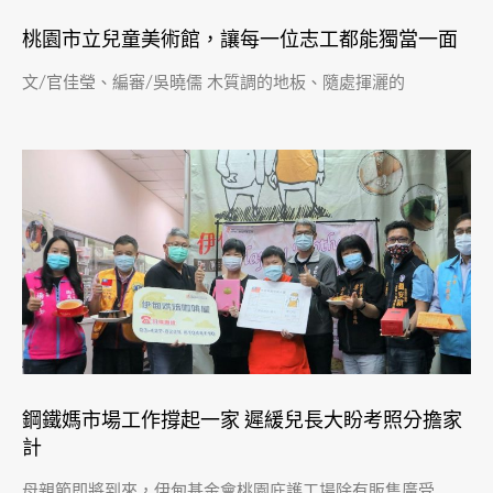
桃園市立兒童美術館，讓每一位志工都能獨當一面
文/官佳瑩、編審/吳曉儒 木質調的地板、隨處揮灑的
鋼鐵媽市場工作撐起一家 遲緩兒長大盼考照分擔家
計
母親節即將到來，伊甸基金會桃園庇護工場除有販售廣受