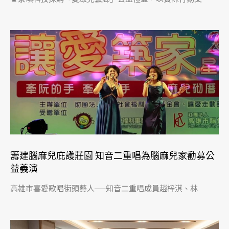
籌建腦麻兒庇護莊園 知音二重唱為腦麻兒家勸募公
益義演
高雄市喜愛歌唱街頭藝人──知音二重唱成員趙梓淇、林