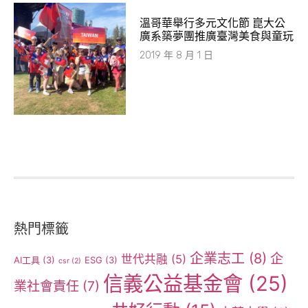
溫哥華舉行多元文化節 崑大公
廣系築夢團推廣臺灣美食與童玩
2019 年 8 月 1 日
熱門標籤
企業志工
(8)
企
世代共融
(5)
AI工具
(3)
ESG
(3)
csr
(2)
信義公益基金會
(25)
業社會責任
(7)