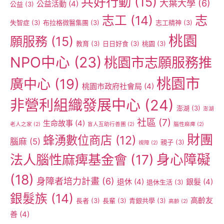
共好行動
(15)
大葉大學
(6)
公益活動
(4)
公益
(3)
志工
(14)
志
失智症
(3)
布拉格微醫集團
(3)
志工精神
(3)
桃園
願服務
(15)
教育
(3)
日日好食
(3)
桃園
(3)
NPO中心
(23)
桃園市志願服務推
桃園市
廣中心
(19)
桃園市政府社會局
(4)
非營利組織發展中心
(24)
澎湖
(3)
澎湖
社區
(7)
生命故事
(4)
老人之家
(2)
盲人互助行善團
(2)
腦性麻痺
(2)
財團
蜂湧數位商店
(12)
腦麻
(5)
親子
(3)
視障
(2)
身心障礙
法人腦性麻痺基金會
(17)
(18)
身障者培力計畫
(6)
退休
(4)
銀髮
(4)
退休生活
(3)
銀髮族
(14)
高齡友
長者
(3)
長輩
(3)
青銀共學
(3)
高齡
(2)
善
(4)