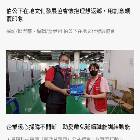
伯公下在地文化發展協會懷抱理想返鄉，用創意顛
覆印象
採訪/邱羿慈、編輯/詹尹州 伯公下在地文化發展協會
企業暖心採購不間斷 助愛啟兒延續職能訓練動能
▲景碩科技採購「愛啟兒藝廊」公益禮盒，以實際行動支