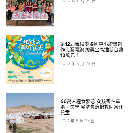
2020 年 6 月 24 日
第12屆氣候變遷國中小繪畫創
作比賽開跑 總獎金高達新台幣
10萬元！
2022 年 3 月 23 日
66萬人糧食緊急 女孩害怕童
婚、失學 展望會籲搶救阿富汗
兒童
2021 年 8 月 27 日