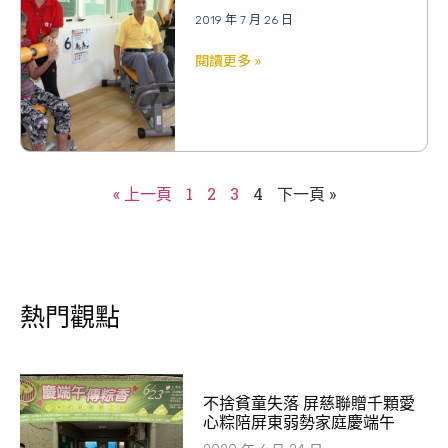
2019 年 7 月 26 日
閱讀更多 »
« 上一頁
1
2
3
4
下一頁 »
熱門觀點
不捨貧童失落 屏慈聯贈千顆愛
心粽陪屏東弱勢家庭慶端午