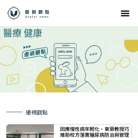
醫療 健康
優視觀點
因應慢性病年輕化，東華教授巧
推助校方落實糖尿病防治與管理