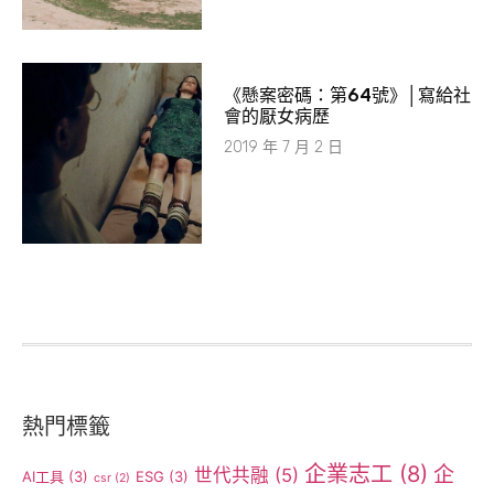
《懸案密碼：第64號》│寫給社
會的厭女病歷
2019 年 7 月 2 日
熱門標籤
企業志工
(8)
企
世代共融
(5)
AI工具
(3)
ESG
(3)
csr
(2)