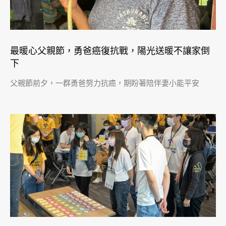
最暖心父親節，勇爸癌復抗戰，陽光送暖不讓家倒
下
父親節前夕，一群勇爸努力抗癌，期盼著陪伴妻小能平安