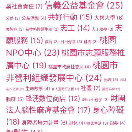
信義公益基金會
(25)
業社會責任
(7)
共好行動
(15)
大葉大學
(6)
公益活動
(4)
公益
(3)
志工
(14)
志
失智症
(3)
布拉格微醫集團
(3)
志工精神
(3)
桃園
願服務
(15)
教育
(3)
日日好食
(3)
桃園
(3)
NPO中心
(23)
桃園市志願服務推
桃園市
廣中心
(19)
桃園市政府社會局
(4)
非營利組織發展中心
(24)
澎湖
(3)
澎湖
社區
(7)
生命故事
(4)
老人之家
(2)
盲人互助行善團
(2)
腦性麻痺
(2)
財團
蜂湧數位商店
(12)
腦麻
(5)
親子
(3)
視障
(2)
身心障礙
法人腦性麻痺基金會
(17)
(18)
身障者培力計畫
(6)
退休
(4)
銀髮
(4)
退休生活
(3)