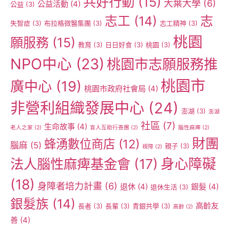
共好行動
(15)
大葉大學
(6)
公益活動
(4)
公益
(3)
志工
(14)
志
失智症
(3)
布拉格微醫集團
(3)
志工精神
(3)
桃園
願服務
(15)
教育
(3)
日日好食
(3)
桃園
(3)
NPO中心
(23)
桃園市志願服務推
桃園市
廣中心
(19)
桃園市政府社會局
(4)
非營利組織發展中心
(24)
澎湖
(3)
澎湖
社區
(7)
生命故事
(4)
老人之家
(2)
盲人互助行善團
(2)
腦性麻痺
(2)
財團
蜂湧數位商店
(12)
腦麻
(5)
親子
(3)
視障
(2)
身心障礙
法人腦性麻痺基金會
(17)
(18)
身障者培力計畫
(6)
退休
(4)
銀髮
(4)
退休生活
(3)
銀髮族
(14)
高齡友
長者
(3)
長輩
(3)
青銀共學
(3)
高齡
(2)
善
(4)