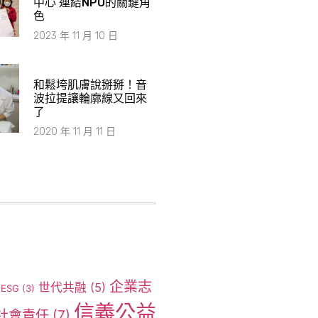
中心 連結NPO的關鍵角
色
2023 年 11 月 10 日
和鬆垮肌膚說掰掰！音
波拉提讓輪廓線又回來
了
2020 年 11 月 11 日
企業志
世代共融
(5)
ESG
(3)
信義公益
社會責任
(7)