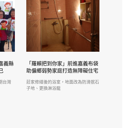
嘉義縣
「羅賴把到你家」前進嘉義布袋
己
助偏鄉弱勢家庭打造無障礙住宅
期台灣
莊家修繕後的浴室，地面改為防滑抿石
子地、更換淋浴龍