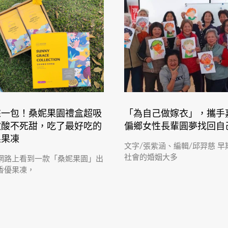
來一包！桑妮果園禮盒超吸
「為自己做嫁衣」，攜手
微酸不死甜，吃了最好吃的
偏鄉女性長輩圓夢找回自
果果凍
文字/張紫涵、編輯/邱羿慈 早
社會的婚姻大多
網路上看到一款「桑妮果園」出
香優果凍，