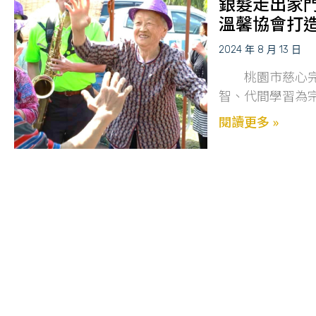
銀髮走出家
溫馨協會打
2024 年 8 月 13 日
桃園市慈心完善
智、代間學習為
閱讀更多 »