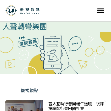
人聲轉彎樂團
優視觀點
盲人互助行善團端午送暖 視障
按摩師行善回饋社會