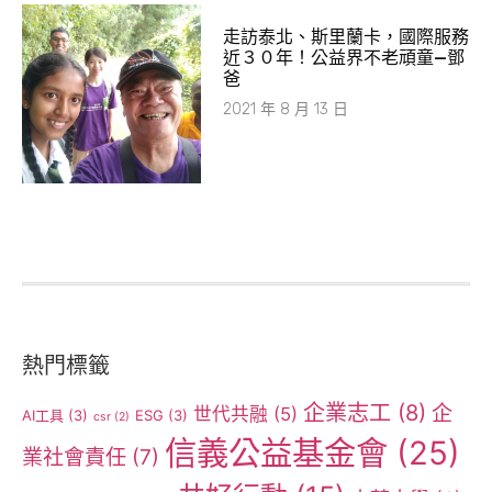
走訪泰北、斯里蘭卡，國際服務
近３０年！公益界不老頑童—鄧
爸
2021 年 8 月 13 日
熱門標籤
企業志工
(8)
企
世代共融
(5)
AI工具
(3)
ESG
(3)
csr
(2)
信義公益基金會
(25)
業社會責任
(7)