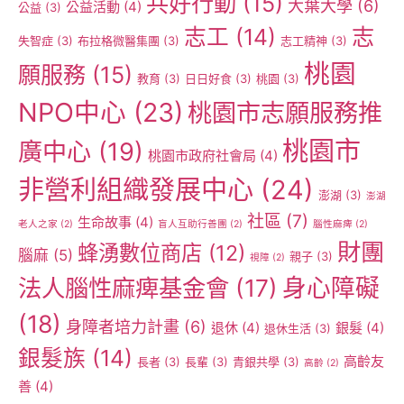
共好行動
(15)
大葉大學
(6)
公益活動
(4)
公益
(3)
志工
(14)
志
失智症
(3)
布拉格微醫集團
(3)
志工精神
(3)
桃園
願服務
(15)
教育
(3)
日日好食
(3)
桃園
(3)
NPO中心
(23)
桃園市志願服務推
桃園市
廣中心
(19)
桃園市政府社會局
(4)
非營利組織發展中心
(24)
澎湖
(3)
澎湖
社區
(7)
生命故事
(4)
老人之家
(2)
盲人互助行善團
(2)
腦性麻痺
(2)
財團
蜂湧數位商店
(12)
腦麻
(5)
親子
(3)
視障
(2)
身心障礙
法人腦性麻痺基金會
(17)
(18)
身障者培力計畫
(6)
退休
(4)
銀髮
(4)
退休生活
(3)
銀髮族
(14)
高齡友
長者
(3)
長輩
(3)
青銀共學
(3)
高齡
(2)
善
(4)