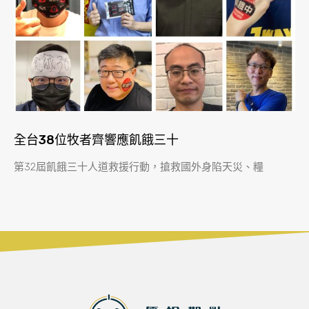
全台38位牧者齊響應飢餓三十
第32屆飢餓三十人道救援行動，搶救國外身陷天災、糧