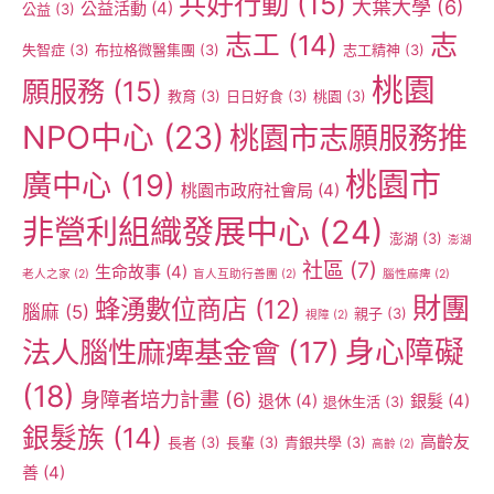
共好行動
(15)
大葉大學
(6)
公益活動
(4)
公益
(3)
志工
(14)
志
失智症
(3)
布拉格微醫集團
(3)
志工精神
(3)
桃園
願服務
(15)
教育
(3)
日日好食
(3)
桃園
(3)
NPO中心
(23)
桃園市志願服務推
桃園市
廣中心
(19)
桃園市政府社會局
(4)
非營利組織發展中心
(24)
澎湖
(3)
澎湖
社區
(7)
生命故事
(4)
老人之家
(2)
盲人互助行善團
(2)
腦性麻痺
(2)
財團
蜂湧數位商店
(12)
腦麻
(5)
親子
(3)
視障
(2)
身心障礙
法人腦性麻痺基金會
(17)
(18)
身障者培力計畫
(6)
退休
(4)
銀髮
(4)
退休生活
(3)
銀髮族
(14)
高齡友
長者
(3)
長輩
(3)
青銀共學
(3)
高齡
(2)
善
(4)