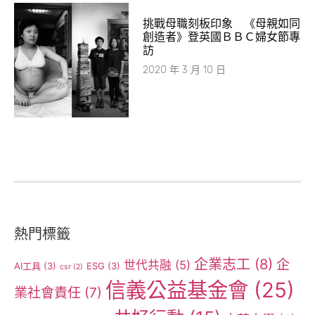
挑戰母職刻板印象 《母親如同
創造者》登英國ＢＢＣ婦女節專
訪
2020 年 3 月 10 日
熱門標籤
企業志工
(8)
企
世代共融
(5)
AI工具
(3)
ESG
(3)
csr
(2)
信義公益基金會
(25)
業社會責任
(7)