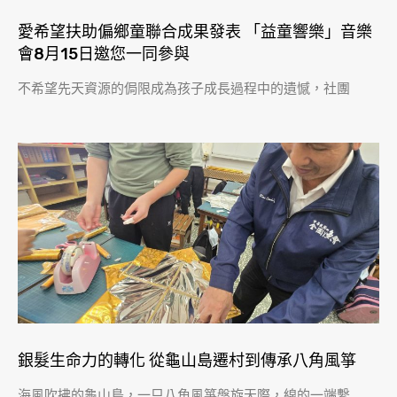
愛希望扶助偏鄉童聯合成果發表 「益童響樂」音樂
會8月15日邀您一同參與
不希望先天資源的侷限成為孩子成長過程中的遺憾，社團
銀髮生命力的轉化 從龜山島遷村到傳承八角風箏
海風吹拂的龜山島，一只八角風箏盤旋天際，線的一端繫