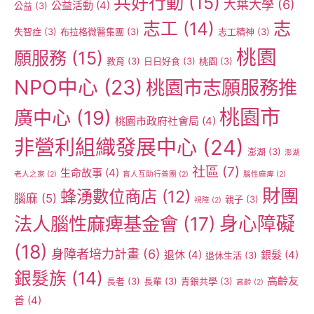
共好行動
(15)
大葉大學
(6)
公益活動
(4)
公益
(3)
志工
(14)
志
失智症
(3)
布拉格微醫集團
(3)
志工精神
(3)
桃園
願服務
(15)
教育
(3)
日日好食
(3)
桃園
(3)
NPO中心
(23)
桃園市志願服務推
桃園市
廣中心
(19)
桃園市政府社會局
(4)
非營利組織發展中心
(24)
澎湖
(3)
澎湖
社區
(7)
生命故事
(4)
老人之家
(2)
盲人互助行善團
(2)
腦性麻痺
(2)
財團
蜂湧數位商店
(12)
腦麻
(5)
親子
(3)
視障
(2)
身心障礙
法人腦性麻痺基金會
(17)
(18)
身障者培力計畫
(6)
退休
(4)
銀髮
(4)
退休生活
(3)
銀髮族
(14)
高齡友
長者
(3)
長輩
(3)
青銀共學
(3)
高齡
(2)
善
(4)