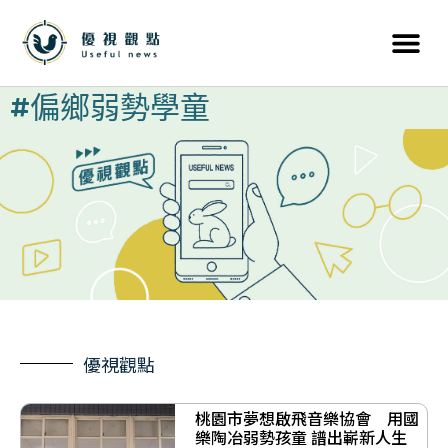
#偏鄉弱勢學童
優視觀點
桃園市夢想啟飛音樂協會 用國
樂陶冶弱勢孩童 譜出嶄新人生