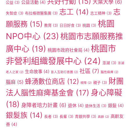
共好行動
(15)
大葉大學
(6)
公益活動
(4)
公益
(3)
志工
(14)
志
失智症
(3)
布拉格微醫集團
(3)
志工精神
(3)
桃園
願服務
(15)
教育
(3)
日日好食
(3)
桃園
(3)
NPO中心
(23)
桃園市志願服務推
桃園市
廣中心
(19)
桃園市政府社會局
(4)
非營利組織發展中心
(24)
澎湖
(3)
澎湖
社區
(7)
生命故事
(4)
老人之家
(2)
盲人互助行善團
(2)
腦性麻痺
(2)
財團
蜂湧數位商店
(12)
腦麻
(5)
親子
(3)
視障
(2)
身心障礙
法人腦性麻痺基金會
(17)
(18)
身障者培力計畫
(6)
退休
(4)
銀髮
(4)
退休生活
(3)
銀髮族
(14)
高齡友
長者
(3)
長輩
(3)
青銀共學
(3)
高齡
(2)
善
(4)