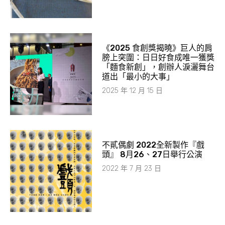
《2025 食創獎揭曉》巨人的肩
膀上突圍：日日好食成唯一獲獎
「麵食新創」，創辦人淚灑舞台
道出「最小的大事」
2025 年 12 月 15 日
不貳偶劇 2022全新製作『戲
頭』 8月26、27日舉行公演
2022 年 7 月 23 日