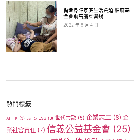
​偏鄉身障家庭生活窘迫 腦麻基
金會助高麗菜營銷
2022 年 8 月 4 日
熱門標籤
企業志工
(8)
企
世代共融
(5)
AI工具
(3)
ESG
(3)
csr
(2)
信義公益基金會
(25)
業社會責任
(7)