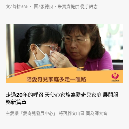
文/善耕365、 圖/張德良、朱寶貴提供 從手語志
走過20年的呼召 天使心家族為愛奇兒家庭 展開服
務新篇章
主愛樓「愛奇兒發展中心」 將落腳文山區 同為師大音