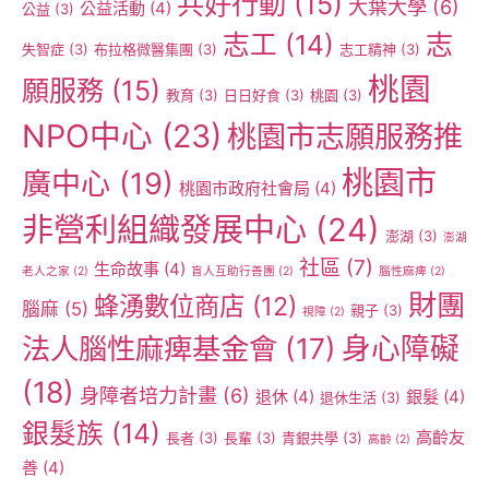
共好行動
(15)
大葉大學
(6)
公益活動
(4)
公益
(3)
志工
(14)
志
失智症
(3)
布拉格微醫集團
(3)
志工精神
(3)
桃園
願服務
(15)
教育
(3)
日日好食
(3)
桃園
(3)
NPO中心
(23)
桃園市志願服務推
桃園市
廣中心
(19)
桃園市政府社會局
(4)
非營利組織發展中心
(24)
澎湖
(3)
澎湖
社區
(7)
生命故事
(4)
老人之家
(2)
盲人互助行善團
(2)
腦性麻痺
(2)
財團
蜂湧數位商店
(12)
腦麻
(5)
親子
(3)
視障
(2)
身心障礙
法人腦性麻痺基金會
(17)
(18)
身障者培力計畫
(6)
退休
(4)
銀髮
(4)
退休生活
(3)
銀髮族
(14)
高齡友
長者
(3)
長輩
(3)
青銀共學
(3)
高齡
(2)
善
(4)