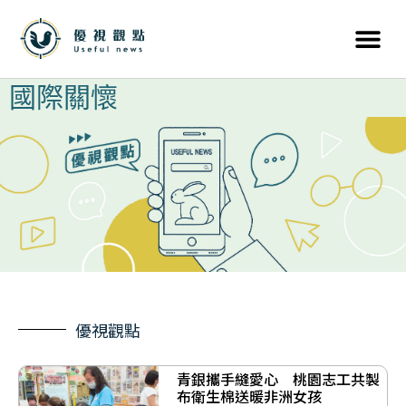
國際關懷
優視觀點
青銀攜手縫愛心 桃園志工共製
布衛生棉送暖非洲女孩