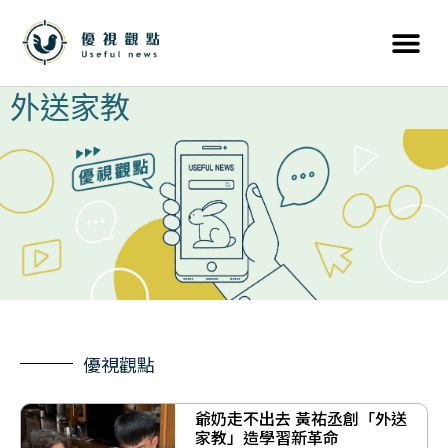
外送家教
優視觀點
爺奶走不出去 黃祐丞創「外送
家教」造學習新革命