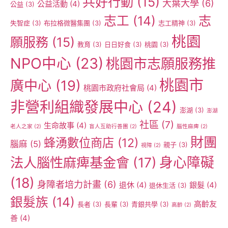
共好行動
(15)
大葉大學
(6)
公益活動
(4)
公益
(3)
志工
(14)
志
失智症
(3)
布拉格微醫集團
(3)
志工精神
(3)
桃園
願服務
(15)
教育
(3)
日日好食
(3)
桃園
(3)
NPO中心
(23)
桃園市志願服務推
桃園市
廣中心
(19)
桃園市政府社會局
(4)
非營利組織發展中心
(24)
澎湖
(3)
澎湖
社區
(7)
生命故事
(4)
老人之家
(2)
盲人互助行善團
(2)
腦性麻痺
(2)
財團
蜂湧數位商店
(12)
腦麻
(5)
親子
(3)
視障
(2)
身心障礙
法人腦性麻痺基金會
(17)
(18)
身障者培力計畫
(6)
退休
(4)
銀髮
(4)
退休生活
(3)
銀髮族
(14)
高齡友
長者
(3)
長輩
(3)
青銀共學
(3)
高齡
(2)
善
(4)