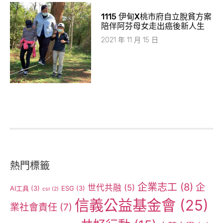
1115 伊甸X桃市府自立脫貧方案
陪伴阿芬母女走出癌後新人生
2021 年 11 月 15 日
熱門標籤
企業志工
(8)
企
世代共融
(5)
AI工具
(3)
ESG
(3)
csr
(2)
信義公益基金會
(25)
業社會責任
(7)