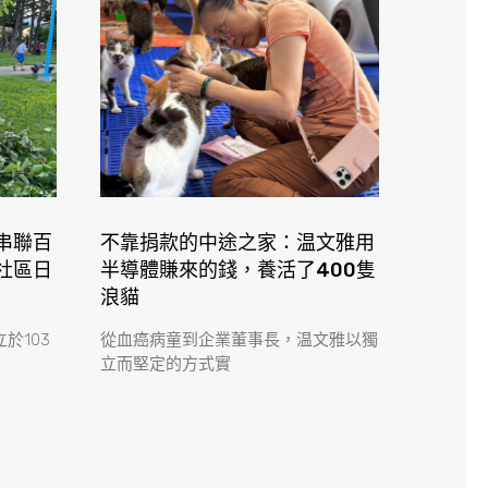
串聯百
不靠捐款的中途之家：温文雅用
社區日
半導體賺來的錢，養活了400隻
浪貓
於103
從血癌病童到企業董事長，温文雅以獨
立而堅定的方式實