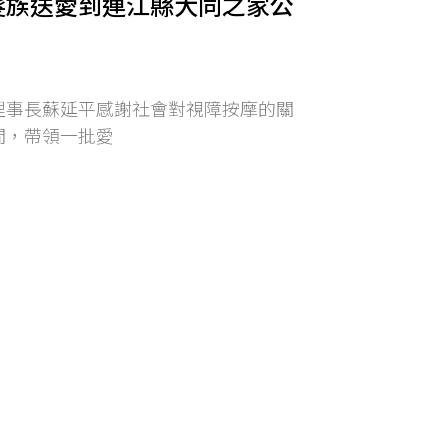
髮族送愛到連江縣大同之家公
理事長蘇延平感謝社會對視障按摩的關
間，帶領一批愛