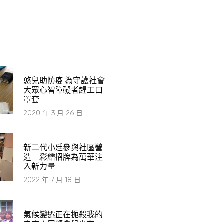
憨兒助防疫 為守護社會
大眾心智障礙者趕工口
罩套
2020 年 3 月 26 日
新二代小廷參與社區營
造 彩繪招牌為萬華注
入新力量
2022 年 7 月 18 日
氣候變遷正在扼殺我的