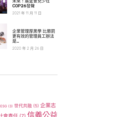
未來！展望會兒少在
COP26發聲
2021 年 11 月 11 日
企業管理厚黑學 比懲罰
更有效的管理員工辦法
是…
2020 年 2 月 26 日
企業志
世代共融
(5)
ESG
(3)
信義公益
社會責任
(7)