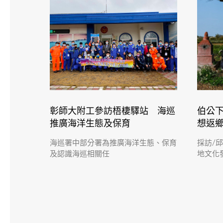
彰師大附工參訪梧棲驛站 海巡
伯公
推廣海洋生態及保育
想返
海巡署中部分署為推廣海洋生態、保育
採訪/
及認識海巡相關任
地文化