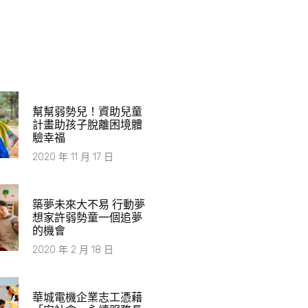
幫幫弱勢兒！資助兒童
計畫助孩子脫離困境體
驗幸福
2020 年 11 月 17 日
築夢未來大不易 行動夢
想家許弱勢童一個追夢
的機會
2020 年 2 月 18 日
華城電機企業志工憑藉