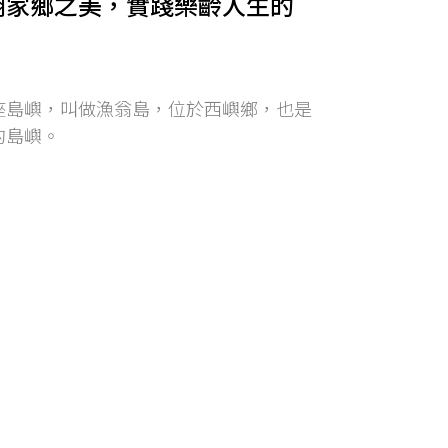
湖家鄉之美，實踐樂齡人生的
座島嶼，叫做漁翁島，位於西嶼鄉，也是
的島嶼。