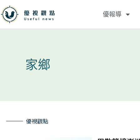
優報導
家鄉
優視觀點