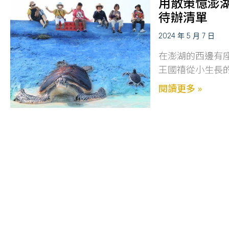
用散策憶澎
待辦清單
2024 年 5 月 7 日
在澎湖的西邊有
王國禧從小生長
閱讀更多 »