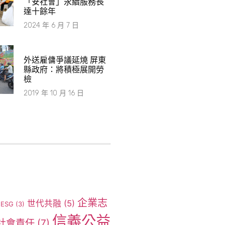
「安社會」永續服務長
達十餘年
2024 年 6 月 7 日
外送雇傭爭議延燒 屏東
縣政府：將積極展開勞
檢
2019 年 10 月 16 日
企業志
世代共融
(5)
ESG
(3)
信義公益
社會責任
(7)