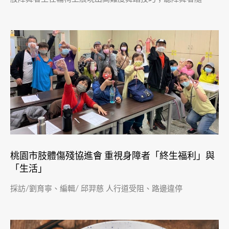
桃園市肢體傷殘協進會 重視身障者「終生福利」與
「生活」
採訪/劉育寧、編輯/ 邱羿慈 人行道受阻、路邊違停