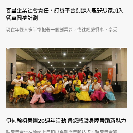
善盡企業社會責任，訂餐平台創辦人邀夢想家加入
餐車圓夢計劃
現在年輕人多半懷抱著一個創業夢，嚮往經營餐車，享受
伊甸輪椅舞團20週年活動 帶您體驗身障舞蹈新魅力
肢障舞者坐在輪椅上展現出高難度舞蹈技巧；聽障舞者隨