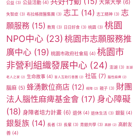
共好行動
(15)
大葉大學
(6)
公益活動
(4)
公益
(3)
志工
(14)
志
失智症
(3)
布拉格微醫集團
(3)
志工精神
(3)
桃園
願服務
(15)
教育
(3)
日日好食
(3)
桃園
(3)
NPO中心
(23)
桃園市志願服務推
桃園市
廣中心
(19)
桃園市政府社會局
(4)
非營利組織發展中心
(24)
澎湖
(3)
澎湖
社區
(7)
生命故事
(4)
老人之家
(2)
盲人互助行善團
(2)
腦性麻痺
(2)
財團
蜂湧數位商店
(12)
腦麻
(5)
親子
(3)
視障
(2)
身心障礙
法人腦性麻痺基金會
(17)
(18)
身障者培力計畫
(6)
退休
(4)
銀髮
(4)
退休生活
(3)
銀髮族
(14)
高齡友
長者
(3)
長輩
(3)
青銀共學
(3)
高齡
(2)
善
(4)