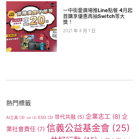
一中街愛廣場推Line點餐 4月起
首購享優惠再抽Switch等大
獎！
2021 年 4 月 1 日
熱門標籤
企業志工
(8)
企
世代共融
(5)
AI工具
(3)
ESG
(3)
csr
(2)
信義公益基金會
(25)
業社會責任
(7)