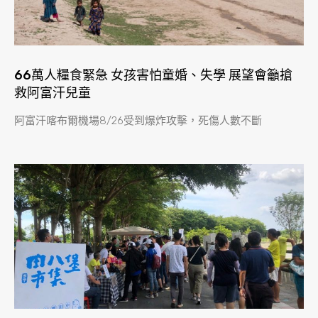
66萬人糧食緊急 女孩害怕童婚、失學 展望會籲搶
救阿富汗兒童
阿富汗喀布爾機場8/26受到爆炸攻擊，死傷人數不斷