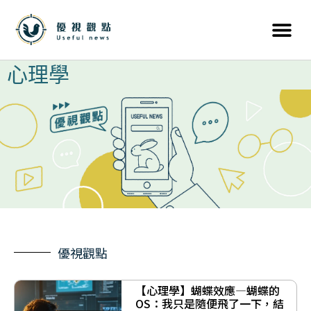
心理學
優視觀點
【心理學】蝴蝶效應—蝴蝶的
OS：我只是隨便飛了一下，結