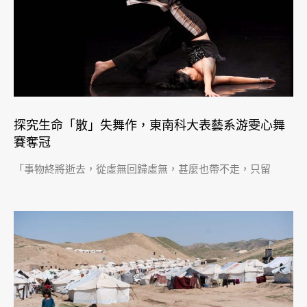
探究生命「散」失舞作，東南科大表藝系游雯心舞
賽奪冠
「事物終將逝去，從虛無回歸虛無，甚麼也帶不走，只留