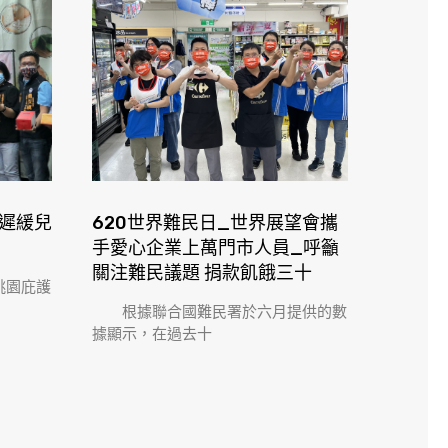
 遲緩兒
620世界難民日_世界展望會攜
手愛心企業上萬門市人員_呼籲
關注難民議題 捐款飢餓三十
桃園庇護
根據聯合國難民署於六月提供的數
據顯示，在過去十