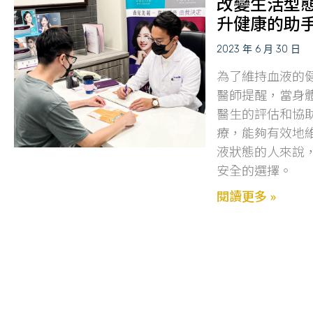
改變生活型
升健康的助
2023 年 6 月 30 日
為了維持血液的
醫師提醒，當身
醫生的評估和協
療，能夠有效地
液狀態的人來說
安全的選擇。
閱讀更多 »