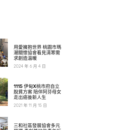
用愛擁抱世界 桃園市瑪
潮關懷協會看見清寒需
求創造溫暖
2024 年 6 月 4 日
1115 伊甸X桃市府自立
脫貧方案 陪伴阿芬母女
走出癌後新人生
2021 年 11 月 15 日
​三和社區發展協會多元