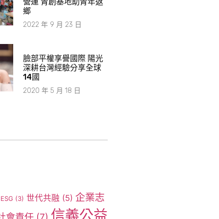
營運 青創基地助青年返
鄉
2022 年 9 月 23 日
臉部平權享譽國際 陽光
深耕台灣經驗分享全球
14國
2020 年 5 月 18 日
企業志
世代共融
(5)
ESG
(3)
信義公益
社會責任
(7)