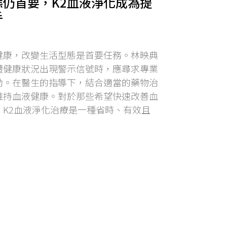
態仍首要，K2血液淨化成為提
手
健康，改變生活型態是首要任務。林映典
體健康狀況出現警示信號時，應尋求專業
助。在醫生的指導下，結合適當的藥物治
維持血液健康。對於那些希望快速改善血
，K2血液淨化治療是一種省時、有效且