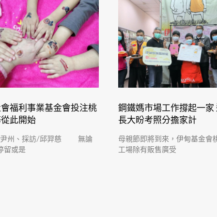
社會福利事業基金會投注桃
鋼鐵媽市場工作撐起一家
務從此開始
長大盼考照分擔家計
詹尹州、採訪/邱羿慈 無論
母親節即將到來，伊甸基金會
停留或是
工場除有販售廣受