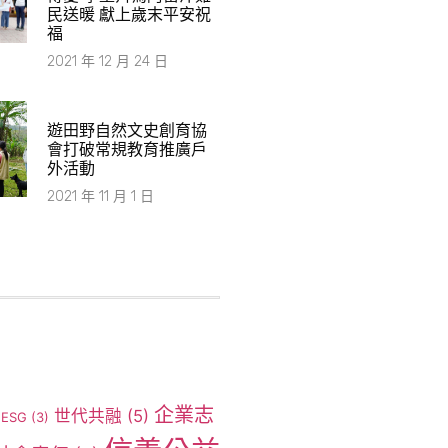
民送暖 獻上歲末平安祝
福
2021 年 12 月 24 日
遊田野自然文史創育協
會打破常規教育推廣戶
外活動
2021 年 11 月 1 日
企業志
世代共融
(5)
ESG
(3)