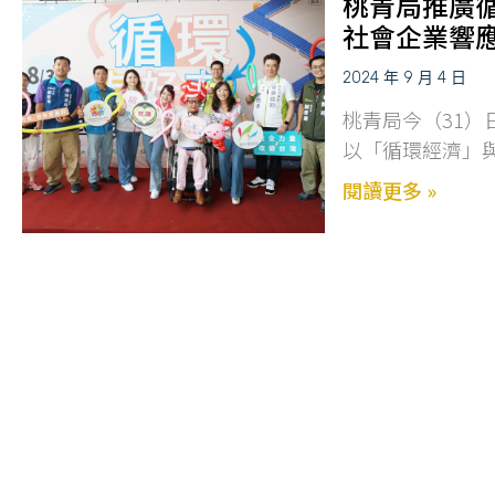
桃青局推廣循
社會企業響
2024 年 9 月 4 日
桃青局今（31
以「循環經濟」
閱讀更多 »