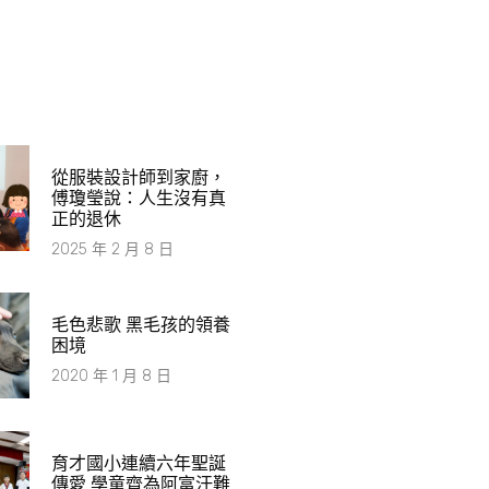
從服裝設計師到家廚，
傅瓊瑩說：人生沒有真
正的退休
2025 年 2 月 8 日
毛色悲歌 黑毛孩的領養
困境
2020 年 1 月 8 日
育才國小連續六年聖誕
傳愛 學童齊為阿富汗難