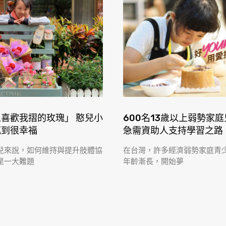
喜歡我摺的玫瑰」 憨兒小
600名13歲以上弱勢家
感到很幸福
急需資助人支持學習之路
兒來說，如何維持與提升肢體協
在台灣，許多經濟弱勢家庭青
是一大難題
年齡漸長，開始夢