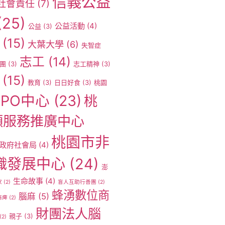
信義公益
社會責任
(7)
(25)
公益活動
(4)
公益
(3)
(15)
大葉大學
(6)
失智症
志工
(14)
團
(3)
志工精神
(3)
(15)
教育
(3)
日日好食
(3)
桃園
PO中心
(23)
桃
願服務推廣中心
桃園市非
政府社會局
(4)
織發展中心
(24)
澎
生命故事
(4)
家
(2)
盲人互助行善團
(2)
蜂湧數位商
腦麻
(5)
麻痺
(2)
財團法人腦
親子
(3)
(2)