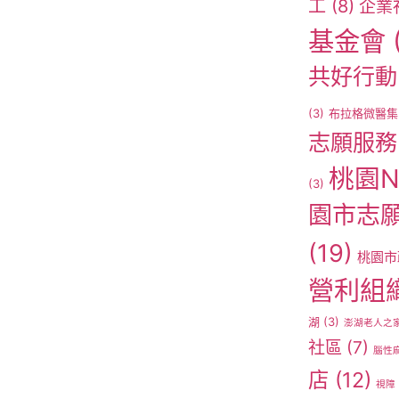
工
(8)
企業
基金會
共好行動
(3)
布拉格微醫集
志願服務
桃園N
(3)
園市志
(19)
桃園市
營利組
湖
(3)
澎湖老人之
社區
(7)
腦性
店
(12)
視障