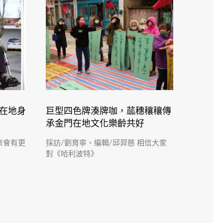
為在地身
巨型四色牌湊牌咖，蓏穗穰穰傳
承金門在地文化樂齡共好
來會有更
採訪/劉育寧、編輯/邱羿慈 相信大家
對《哈利波特》