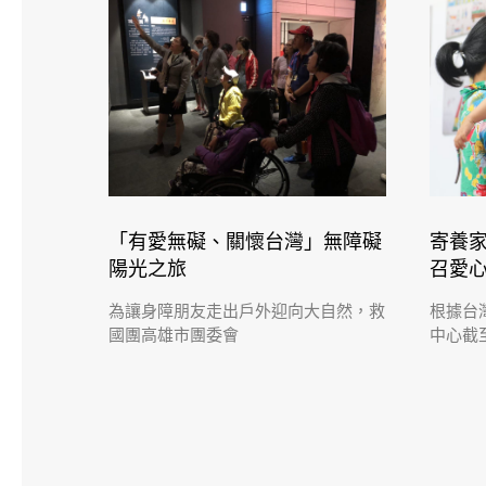
「有愛無礙、關懷台灣」無障礙
寄養家
陽光之旅
召愛
為讓身障朋友走出戶外迎向大自然，救
根據台
國團高雄市團委會
中心截