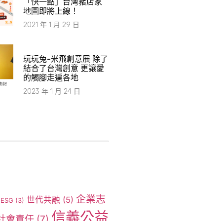
「快一點」台灣豬店家
地圖即將上線！
2021 年 1 月 29 日
玩玩兔-米飛創意展 除了
結合了台灣創意 更讓愛
的觸腳走遍各地
2023 年 1 月 24 日
企業志
世代共融
(5)
ESG
(3)
信義公益
社會責任
(7)