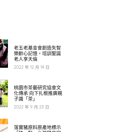
老五老基金會創造失智
樂齡心記憶，培訓聖誕
老人享天倫
2022 年 12 月 14 日
桃園市茶藝研究協會文
化傳承 向下扎根推廣親
子識「茶」
2022 年 9 月 23 日
落實豬原料原產地標示