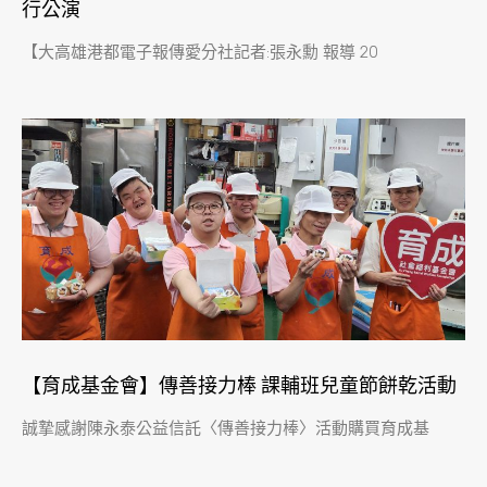
行公演
【大高雄港都電子報傳愛分社記者:張永勳 報導 20
【育成基金會】傳善接力棒 課輔班兒童節餅乾活動
誠摯感謝陳永泰公益信託〈傳善接力棒〉活動購買育成基