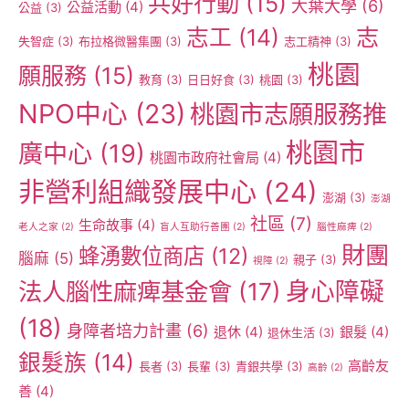
共好行動
(15)
大葉大學
(6)
公益活動
(4)
公益
(3)
志工
(14)
志
失智症
(3)
布拉格微醫集團
(3)
志工精神
(3)
桃園
願服務
(15)
教育
(3)
日日好食
(3)
桃園
(3)
NPO中心
(23)
桃園市志願服務推
桃園市
廣中心
(19)
桃園市政府社會局
(4)
非營利組織發展中心
(24)
澎湖
(3)
澎湖
社區
(7)
生命故事
(4)
老人之家
(2)
盲人互助行善團
(2)
腦性麻痺
(2)
財團
蜂湧數位商店
(12)
腦麻
(5)
親子
(3)
視障
(2)
身心障礙
法人腦性麻痺基金會
(17)
(18)
身障者培力計畫
(6)
退休
(4)
銀髮
(4)
退休生活
(3)
銀髮族
(14)
高齡友
長者
(3)
長輩
(3)
青銀共學
(3)
高齡
(2)
善
(4)