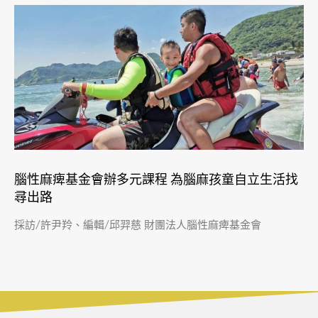
腦性麻痺基金會辦多元課程 為腦麻孩童自立生活找
尋出路
採訪/許尹羚、編輯/邱羿慈 財團法人腦性麻痺基金會