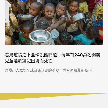
看見疫情之下全球飢餓問題：每年有240萬名弱勢
兒童陷於飢餓困境而死亡
為喚起大眾對全球飢餓議題的重視，聯合國糧農組織（F