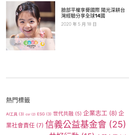
臉部平權享譽國際 陽光深耕台
灣經驗分享全球14國
2020 年 5 月 18 日
熱門標籤
企業志工
(8)
企
世代共融
(5)
AI工具
(3)
ESG
(3)
csr
(2)
信義公益基金會
(25)
業社會責任
(7)