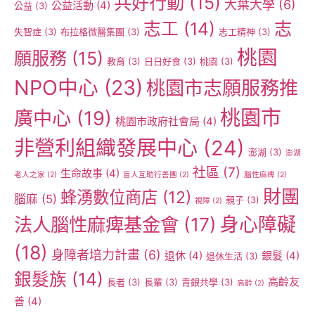
共好行動
(15)
大葉大學
(6)
公益活動
(4)
公益
(3)
志工
(14)
志
失智症
(3)
布拉格微醫集團
(3)
志工精神
(3)
桃園
願服務
(15)
教育
(3)
日日好食
(3)
桃園
(3)
NPO中心
(23)
桃園市志願服務推
桃園市
廣中心
(19)
桃園市政府社會局
(4)
非營利組織發展中心
(24)
澎湖
(3)
澎湖
社區
(7)
生命故事
(4)
老人之家
(2)
盲人互助行善團
(2)
腦性麻痺
(2)
財團
蜂湧數位商店
(12)
腦麻
(5)
親子
(3)
視障
(2)
身心障礙
法人腦性麻痺基金會
(17)
(18)
身障者培力計畫
(6)
退休
(4)
銀髮
(4)
退休生活
(3)
銀髮族
(14)
高齡友
長者
(3)
長輩
(3)
青銀共學
(3)
高齡
(2)
善
(4)