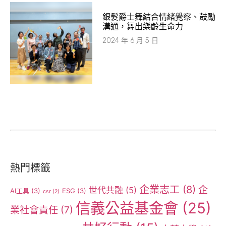
銀髮爵士舞結合情緒覺察、鼓勵
溝通，舞出樂齡生命力
2024 年 6 月 5 日
熱門標籤
企業志工
(8)
企
世代共融
(5)
AI工具
(3)
ESG
(3)
csr
(2)
信義公益基金會
(25)
業社會責任
(7)