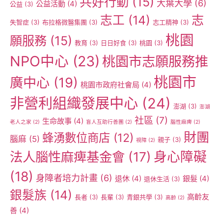
共好行動
(15)
大葉大學
(6)
公益活動
(4)
公益
(3)
志工
(14)
志
失智症
(3)
布拉格微醫集團
(3)
志工精神
(3)
桃園
願服務
(15)
教育
(3)
日日好食
(3)
桃園
(3)
NPO中心
(23)
桃園市志願服務推
桃園市
廣中心
(19)
桃園市政府社會局
(4)
非營利組織發展中心
(24)
澎湖
(3)
澎湖
社區
(7)
生命故事
(4)
老人之家
(2)
盲人互助行善團
(2)
腦性麻痺
(2)
財團
蜂湧數位商店
(12)
腦麻
(5)
親子
(3)
視障
(2)
身心障礙
法人腦性麻痺基金會
(17)
(18)
身障者培力計畫
(6)
退休
(4)
銀髮
(4)
退休生活
(3)
銀髮族
(14)
高齡友
長者
(3)
長輩
(3)
青銀共學
(3)
高齡
(2)
善
(4)