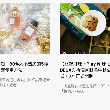
知！80%人不熟悉的5種
【益起打球，Play With 
正確使用方法
DEUX與拾個月聯名中秋
畫，7/1正式開跑
費者會選用香氛用化粧品來遮蓋
異味，或者
由臺灣在地運動品牌「DEUX
「拾個月-蛋糕