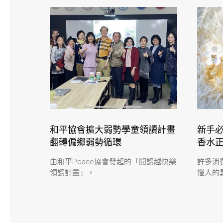
和平協會擴大弱勢學童領讀計畫
新手必
翻轉偏鄉弱勢循環
香水
由和平Peace協會發起的「閱讀越快樂
許多消
領讀計畫」，
惱人的