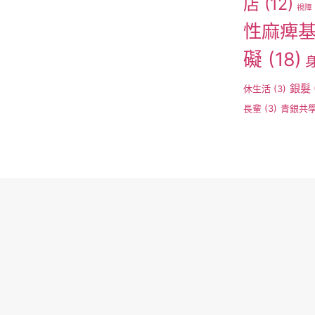
店
(12)
視障
性麻痺
礙
(18)
銀髮
休生活
(3)
長輩
(3)
青銀共