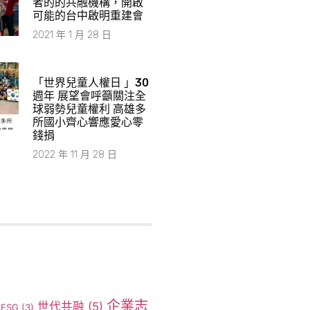
者的的共融機構，開啟
可能的台中啟明重建會
2021 年 1 月 28 日
「世界兒童人權日 」30
週年 展望會呼籲關注全
球弱勢兒童權利 高雄多
所國小齊心響應愛心零
錢捐
2022 年 11 月 28 日
企業志
世代共融
(5)
ESG
(3)