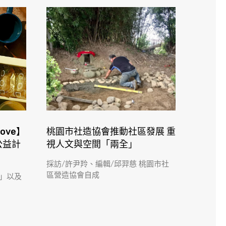
Love】
​桃園市社造協會推動社區發展 重
公益計
視人文與空間「兩全」
採訪/許尹羚、編輯/邱羿慈 桃園市社
區營造協會自成
」以及