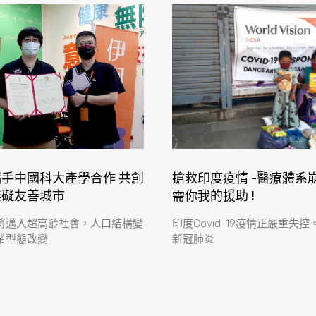
手中國科大產學合作 共創
搶救印度疫情 -醫療體系崩
無礙友善城市
需你我的援助 !
將邁入超高齡社會，人口結構變
印度Covid-19疫情正嚴重失
業型態改變
新冠肺炎