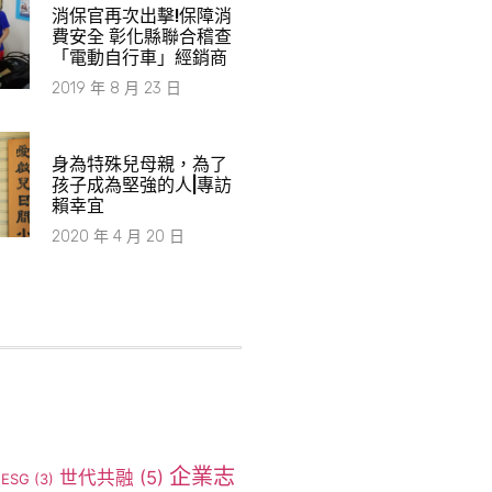
消保官再次出擊!保障消
費安全 彰化縣聯合稽查
「電動自行車」經銷商
2019 年 8 月 23 日
身為特殊兒母親，為了
孩子成為堅強的人|專訪
賴幸宜
2020 年 4 月 20 日
企業志
世代共融
(5)
ESG
(3)