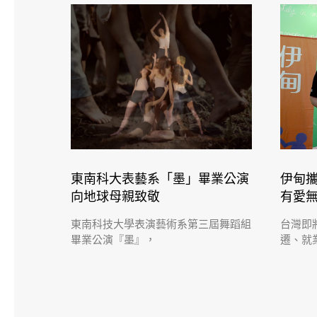
東南科大表藝系「墨」畢業公演
伊甸攜
向地球母親致敬
有愛
東南科技大學表演藝術系第三屆舞蹈組
台灣即
畢業公演『墨』，
遷、就