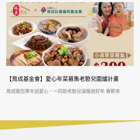
【育成基金會】愛心年菜募集老憨兒圍爐計畫
育成邀您寒冬送愛心，一同助老憨兒溫暖過好年 春節來