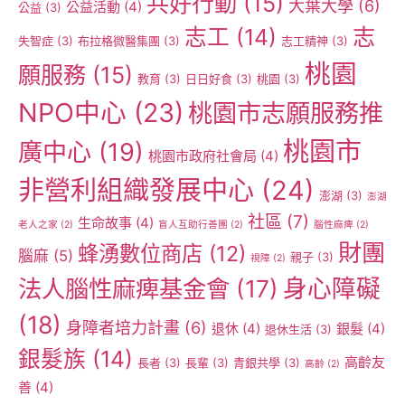
共好行動
(15)
大葉大學
(6)
公益活動
(4)
公益
(3)
志工
(14)
志
失智症
(3)
布拉格微醫集團
(3)
志工精神
(3)
桃園
願服務
(15)
教育
(3)
日日好食
(3)
桃園
(3)
NPO中心
(23)
桃園市志願服務推
桃園市
廣中心
(19)
桃園市政府社會局
(4)
非營利組織發展中心
(24)
澎湖
(3)
澎湖
社區
(7)
生命故事
(4)
老人之家
(2)
盲人互助行善團
(2)
腦性麻痺
(2)
財團
蜂湧數位商店
(12)
腦麻
(5)
親子
(3)
視障
(2)
身心障礙
法人腦性麻痺基金會
(17)
(18)
身障者培力計畫
(6)
退休
(4)
銀髮
(4)
退休生活
(3)
銀髮族
(14)
高齡友
長者
(3)
長輩
(3)
青銀共學
(3)
高齡
(2)
善
(4)