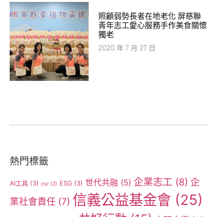
照顧弱勢長者在地老化 屏慈聯
青年志工愛心服務手作美食關懷
獨老
2020 年 7 月 27 日
熱門標籤
企業志工
(8)
企
世代共融
(5)
AI工具
(3)
ESG
(3)
csr
(2)
信義公益基金會
(25)
業社會責任
(7)