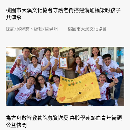
桃園市大溪文化協會守護老街搭建溝通橋梁盼孩子
共傳承
採訪/邱羿慈、編輯/詹尹州 桃園市大溪文化協會
為方舟啟智教養院募資送愛 喜聆學苑熱血青年街頭
公益快閃