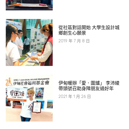
從社區對話開始 大學生設計城
鄉創生心願景
2019 年 7 月 8 日
伊甸暖辦「愛．圍爐」 李沛綾
帶頭號召助身障朋友過好年
2021 年 1 月 26 日