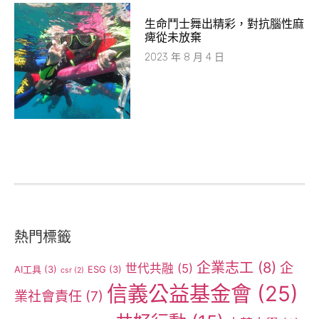
生命鬥士舞出精彩，對抗腦性麻
痺從未放棄
2023 年 8 月 4 日
熱門標籤
企業志工
(8)
企
世代共融
(5)
AI工具
(3)
ESG
(3)
csr
(2)
信義公益基金會
(25)
業社會責任
(7)