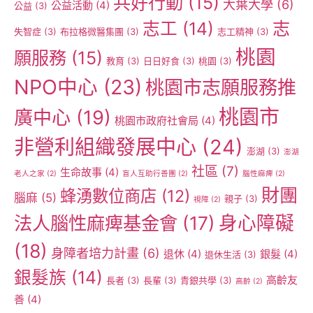
共好行動
(15)
大葉大學
(6)
公益活動
(4)
公益
(3)
志工
(14)
志
失智症
(3)
布拉格微醫集團
(3)
志工精神
(3)
桃園
願服務
(15)
教育
(3)
日日好食
(3)
桃園
(3)
NPO中心
(23)
桃園市志願服務推
桃園市
廣中心
(19)
桃園市政府社會局
(4)
非營利組織發展中心
(24)
澎湖
(3)
澎湖
社區
(7)
生命故事
(4)
老人之家
(2)
盲人互助行善團
(2)
腦性麻痺
(2)
財團
蜂湧數位商店
(12)
腦麻
(5)
親子
(3)
視障
(2)
身心障礙
法人腦性麻痺基金會
(17)
(18)
身障者培力計畫
(6)
退休
(4)
銀髮
(4)
退休生活
(3)
銀髮族
(14)
高齡友
長者
(3)
長輩
(3)
青銀共學
(3)
高齡
(2)
善
(4)