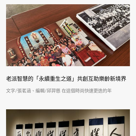
老派智慧的「永續重生之道」共創互助樂齡新境界
文字/張茗涵、編輯/邱羿慈 在這個時尚快速更迭的年