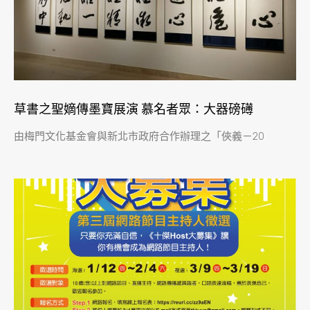
草書之聖嫡傳墨寶展演 慕名者眾：大器磅礡
由梅門文化基金會與新北市政府合作辦理之「俠義－20