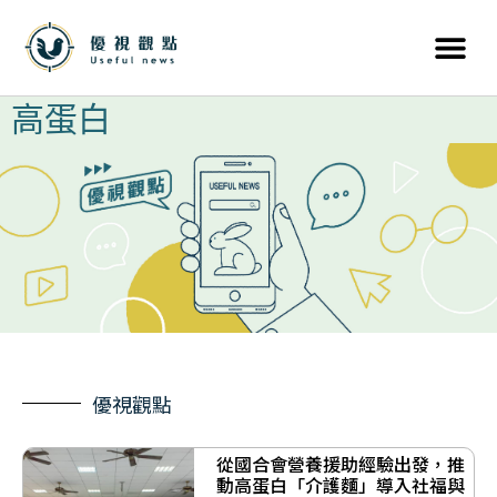
高蛋白
優視觀點
從國合會營養援助經驗出發，推
動高蛋白「介護麵」導入社福與