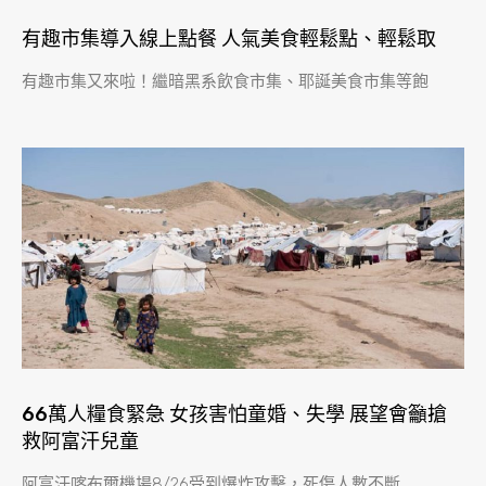
有趣市集導入線上點餐 人氣美食輕鬆點、輕鬆取
有趣市集又來啦！繼暗黑系飲食市集、耶誕美食市集等飽
66萬人糧食緊急 女孩害怕童婚、失學 展望會籲搶
救阿富汗兒童
阿富汗喀布爾機場8/26受到爆炸攻擊，死傷人數不斷