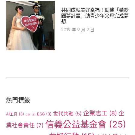
共同成就美好幸福！勵馨「婚紗
圓夢計畫」助青少年父母完成夢
想
2019 年 9 月 2 日
熱門標籤
企業志工
(8)
企
世代共融
(5)
AI工具
(3)
ESG
(3)
csr
(2)
信義公益基金會
(25)
業社會責任
(7)