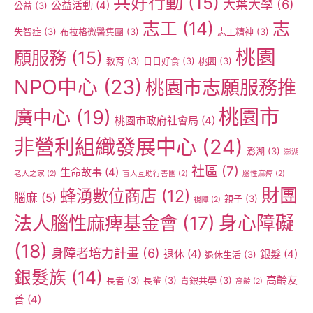
共好行動
(15)
大葉大學
(6)
公益活動
(4)
公益
(3)
志工
(14)
志
失智症
(3)
布拉格微醫集團
(3)
志工精神
(3)
桃園
願服務
(15)
教育
(3)
日日好食
(3)
桃園
(3)
NPO中心
(23)
桃園市志願服務推
桃園市
廣中心
(19)
桃園市政府社會局
(4)
非營利組織發展中心
(24)
澎湖
(3)
澎湖
社區
(7)
生命故事
(4)
老人之家
(2)
盲人互助行善團
(2)
腦性麻痺
(2)
財團
蜂湧數位商店
(12)
腦麻
(5)
親子
(3)
視障
(2)
身心障礙
法人腦性麻痺基金會
(17)
(18)
身障者培力計畫
(6)
退休
(4)
銀髮
(4)
退休生活
(3)
銀髮族
(14)
高齡友
長者
(3)
長輩
(3)
青銀共學
(3)
高齡
(2)
善
(4)