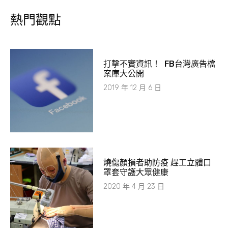
熱門觀點
打擊不實資訊！ FB台灣廣告檔
案庫大公開
2019 年 12 月 6 日
燒傷顏損者助防疫 趕工立體口
罩套守護大眾健康
2020 年 4 月 23 日