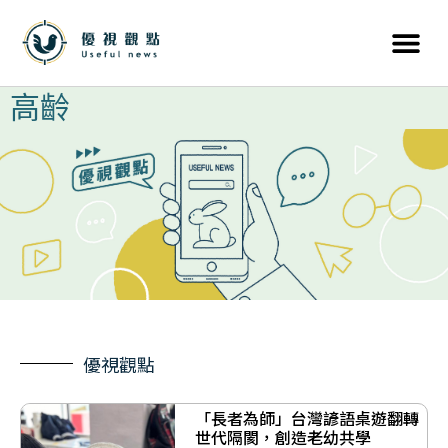
高齡
優視觀點
「長者為師」台灣諺語桌遊翻轉
世代隔閡，創造老幼共學