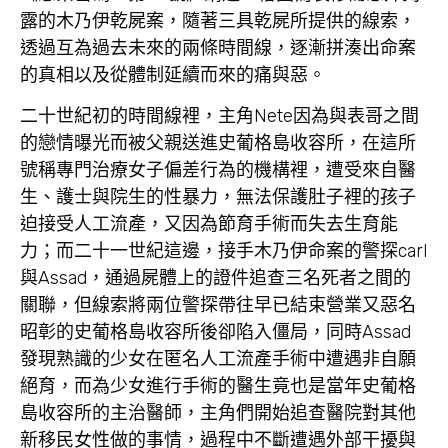
露的木乃伊乾屍案，隨著三具乾屍所提供的線索，
透過互為過去未來的兩條時間線，逐漸拼湊出命案
的真相以及從體制延續而來的痛與惡。
二十世紀初的時間線裡，主角Nete因為與表哥之間
的戀情曝光而被父親送進史葡格島收容所，在這所
號稱專門治療女子偏差行為的機構裡，遭受來自醫
生、護士與院生的性暴力，無法保護肚子裡的孩子
迫接受人工流產，又因為節育手術而失去生育能
力；而二十一世紀這邊，接手木乃伊命案的警探carl
與Assad，通過屍體上的證件追查三名死者之間的
關聯，但線索將兩位警探帶往早已結束營業又惡名
昭彰的史葡格島收容所後卻陷入僵局，同時Assad
發現熟識的少女在匿名人工流產手術中遭遇非自願
絕育，而為少女進行手術的醫生竟也是當年史葡格
島收容所的主治醫師，主角們開始追查醫院對其他
新移民女性做的事情，過程中不斷遭遇外部干擾與