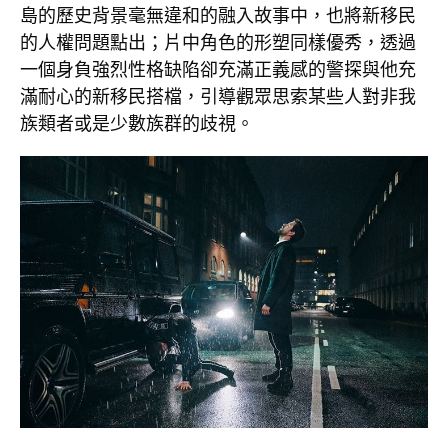
島的歷史背景毫無違和的融入故事中，也將新移民
的人權問題點出；片中角色的形塑同樣優秀，透過
一個身負強烈性格缺陷卻充滿正義感的警探與他充
滿耐心的新移民搭檔，引導觀眾思索某些人對非我
族類者或是少數族群的歧視。