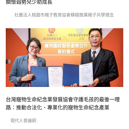
關懷弱勢兒少助成長
社團法人桃園市親子教育協會積極推廣親子共學理念
台灣寵物生命紀念業發展協會守護毛孩的最後一哩
路：推動合法化、專業化的寵物生命紀念產業
現代人普遍飼