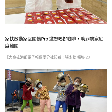
家扶啟動家庭關懷Pro 邀您喝好咖啡，助弱勢家庭
度難關
【大高雄港都電子報傳愛分社記者：張永勳 報導 20