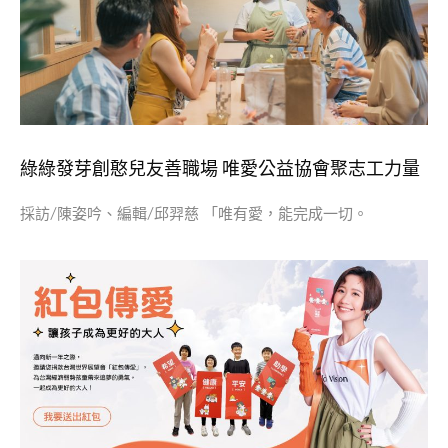
綠綠發芽創憨兒友善職場 唯愛公益協會聚志工力量
採訪/陳姿吟、編輯/邱羿慈 「唯有愛，能完成一切。