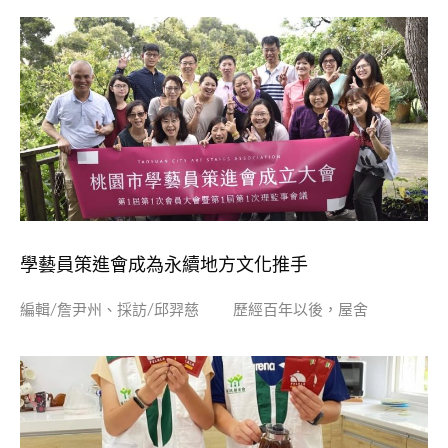
學藝員策進會成為永續地方文化推手
編輯/詹尹州、採訪/邱羿慈 歷經百年以後，屋舍