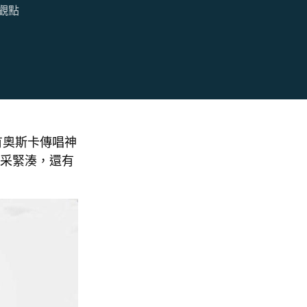
觀點
有奧斯卡傳唱神
采緊湊，還有