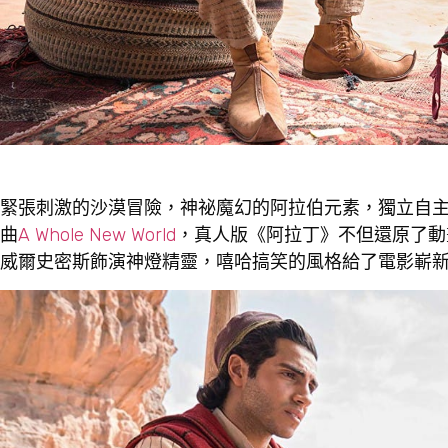
緊張刺激的沙漠冒險，神祕魔幻的阿拉伯元素，獨立自
曲
A Whole New World
，真人版《阿拉丁》不但還原了動
威爾史密斯飾演神燈精靈，嘻哈搞笑的風格給了電影嶄