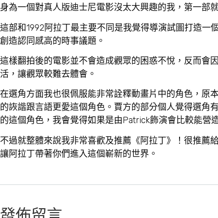
身為一個對真人版迪士尼電影沒太大興趣的我，第一部
這部和1992阿拉丁最主要不同是我覺得導演試圖打造
創造認同感高的時事議題。
這樣翻拍後的電影並不會造成觀眾的困惑不悅，反而會
活，讓觀眾較難去體會。
在選角方面我也很佩服能非常詮釋動畫片中的角色，原本預告
的詼諧跟言語更愛這個角色。賈方的部分個人覺得選角有點不夠
的這個角色，我會覺得如果是由Patrick飾演會比較能
不過就整體來說我非常喜歡及推薦《阿拉丁》！很推薦
讓阿拉丁帶著你們進入這個嶄新的世界。
發佈留言