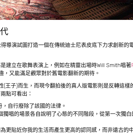
代
我覺得導演試圖打造一個在傳統迪士尼表皮底下力求創新的
立在歌舞表演上，例如在精靈出場時Will Smith唱著
的逗趣，又能滿足觀眾對於舊電影翻新的期待。
性(王子)而生，而現今翻拍後的真人版電影則是反轉這樣
有兩點可看出：
蘇丹，自行廢除了該國的法律。
個獨唱的場景各自說明了心態的不同階段，從第一次獨白
因為更貼近你我的生活而產生更高的認同感，而非遠古的