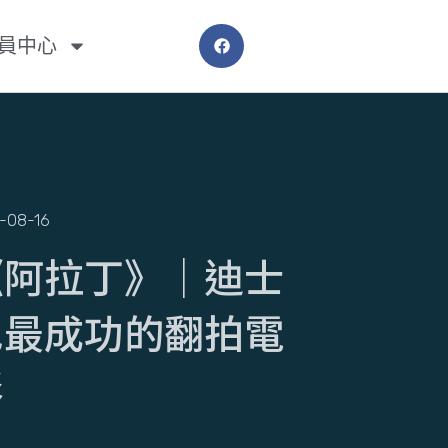
員中心
-08-16
《阿拉丁》│迪士
尼最成功的翻拍電
影