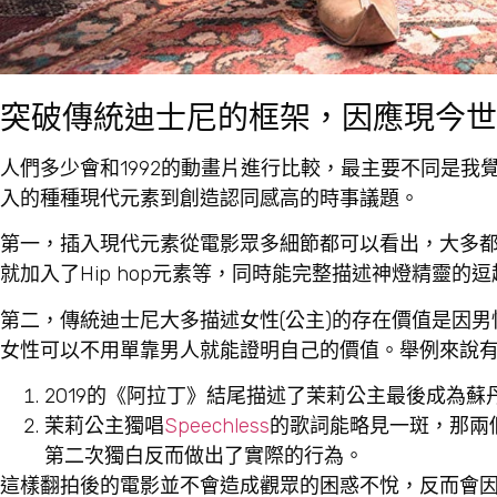
突破傳統迪士尼的框架，因應現今世
人們多少會和1992的動畫片進行比較，最主要不同是
入的種種現代元素到創造認同感高的時事議題。
第一，插入現代元素從電影眾多細節都可以看出，大多都是建
就加入了Hip hop元素等，同時能完整描述神燈精靈
第二，傳統迪士尼大多描述女性(公主)的存在價值是因男
女性可以不用單靠男人就能證明自己的價值。舉例來說
2019的《阿拉丁》結尾描述了茉莉公主最後成為
茉莉公主獨唱
Speechless
的歌詞能略見一斑，那兩
第二次獨白反而做出了實際的行為。
這樣翻拍後的電影並不會造成觀眾的困惑不悅，反而會