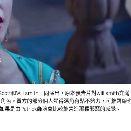
cott和Will smith一同演出，原本預告片對will smith
個角色。賈方的部分個人覺得選角有點不夠力，可能聲線
覺得如果是由Patrick飾演會比較能營造那種邪惡的感覺。