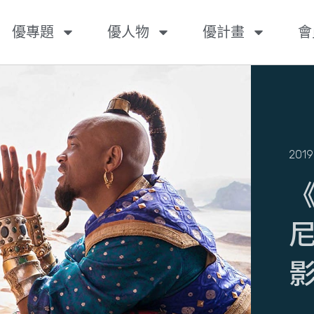
優專題
優人物
優計畫
會
2019