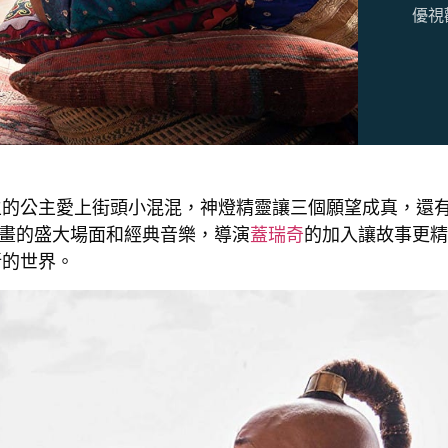
優視
主的公主愛上街頭小混混，神燈精靈讓三個願望成真，還
畫的盛大場面和經典音樂，導演
蓋瑞奇
的加入讓故事更精
新的世界。