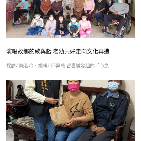
演唱故鄉的歌與戲 老幼共好走向文化再造
採訪/ 陳姿吟、編輯/ 邱羿慈 曾喜城發起的「心之