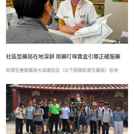
社區型藥局在地深耕 用藥叮嚀寶盒引導正確服藥
新資生連鎖藥局大溪康莊店（以下統稱新資生藥局）在地