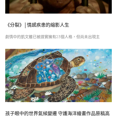
《分裂》│情感疾患的縮影人生
劇情中的凱文雖已被證實擁有23個人格，但尚未出現主
孩子眼中的世界氣候變遷 守護海洋繪畫作品原稿高