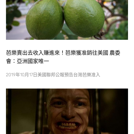
芭樂賣出去收入賺進來！芭樂獲准銷往美國 農委
會：亞洲國家唯一
2019年10月17日美國聯邦公報預告台灣芭樂准入