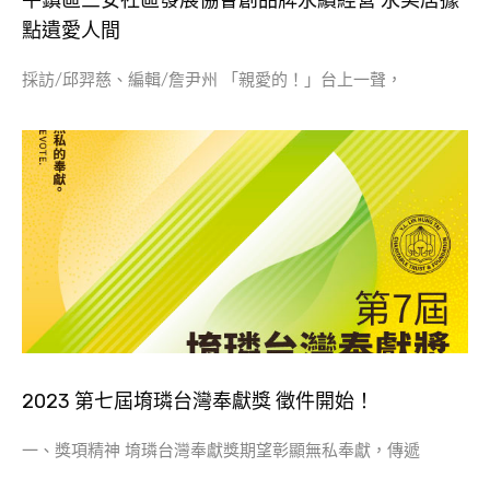
​平鎮區三安社區發展協會創品牌永續經營 永美居據
點遺愛人間
採訪/邱羿慈、編輯/詹尹州 「親愛的！」台上一聲，
2023 第七屆堉璘台灣奉獻獎 徵件開始！
一、獎項精神 堉璘台灣奉獻獎期望彰顯無私奉獻，傳遞