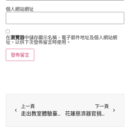
個人網站網址
在
瀏覽器
中儲存顯示名稱、電子郵件地址及個人網站網
址，以供下次發佈留言時使用。
上一頁
下一頁
走出教室體驗臺南，南大領學子深入府城體驗歷史文化
花蓮慈濟器官捐贈宣導盼遺愛滿人間 民眾：原來器捐不可怕