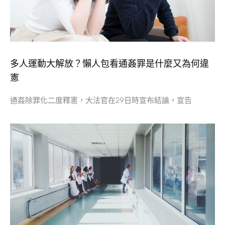
多人運動大解放？懶人包看通姦罪是什麼又為何違
憲
通姦除罪化二度釋憲，大法官在29日時宣布結論，宣告