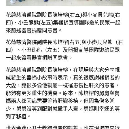
花蓮慈濟醫院副院長陳培榕(右五)與小麥貝兒熊(右
四)、小丑熊熊(左五)集器捐宣導團隊邀約民眾一起
來前述器官捐贈同意書。
花蓮慈濟醫院副院長陳培榕(右五)與小麥貝兒熊（右
四）、小丑熊熊（左五）及器捐宣導團隊邀約民眾
一起來簽署器官捐贈同意書。
花蓮慈濟醫院副院長陳培榕，在現場與大家分享親
戚發生的器捐小故事時表示，真的很感謝器捐者的
大愛，讓很多像他親屬一樣罹患慢性肝炎的患者，
能夠有更多重生的機會。原來，陳培榕的舅舅與舅
媽兩人都因病需要等待肝臟移植，但因為僧多粥
少，舅舅沒等到配對就撒手人寰，舅媽則幸運的等
到了移植。
世界金牌小丑大獎得獎者的熊熊，也在現場帶來行