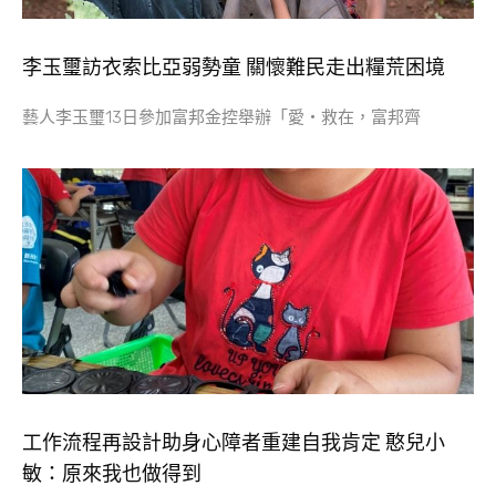
李玉璽訪衣索比亞弱勢童 關懷難民走出糧荒困境
藝人李玉璽13日參加富邦金控舉辦「愛・救在，富邦齊
工作流程再設計助身心障者重建自我肯定 憨兒小
敏：原來我也做得到