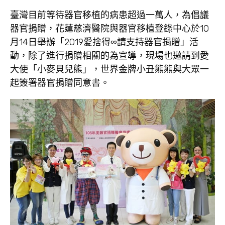
臺灣目前等待器官移植的病患超過一萬人，為倡議
器官捐贈，花蓮慈濟醫院與器官移植登錄中心於10
月14日舉辦「2019愛捨得∞請支持器官捐贈」活
動，除了進行捐贈相關的為宣導，現場也邀請到愛
大使「小麥貝兒熊」，世界金牌小丑熊熊與大眾一
起簽署器官捐贈同意書。