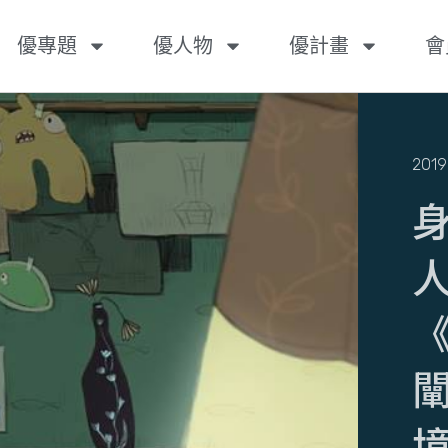
優專題
優人物
優計畫
會
2019