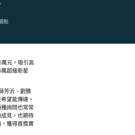
觀點
0萬元，吸引高
0萬超級新星
薛芳沂、劉雅
是希望能傳達，
種種詢問也常常
的成見，也期待
面，獲得首獎實