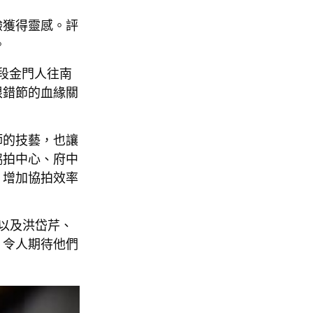
驗獲得靈感。評
。
段金門人往南
根錯節的血緣關
師的技藝，也讓
協拍中心、府中
、增加協拍效率
以及洪岱芹、
，令人期待他們