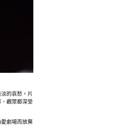
淡淡的哀愁。片
審、觀眾都深受
熱愛劇場而放棄