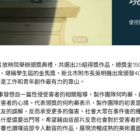
優視
錄片放映院舉辦頒獎典禮，共選出25組得獎作品，總獎金15
冠，堪稱學生屆的金馬獎。新北市附市長吳明機出席頒發4
影是工作和青年創作最有力的靠山。
事發想自一篇性侵受害者的相關報導，製作團隊何昀蓁、
受害者的心境。代表領獎的何昀蓁表示，製作團隊的初衷
親友的誤解，反而承受更多的傷害。社會大眾在事件後的
為什麼還要出門等。希望藉由這部片反思社會對於受害者
評審也讚嘆這部令人動容的作品，展現流暢成熟的美術畫