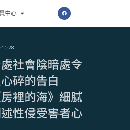
員中心
-10-28
身處社會陰暗處令
人心碎的告白
《房裡的海》細膩
闡述性侵受害者心
境