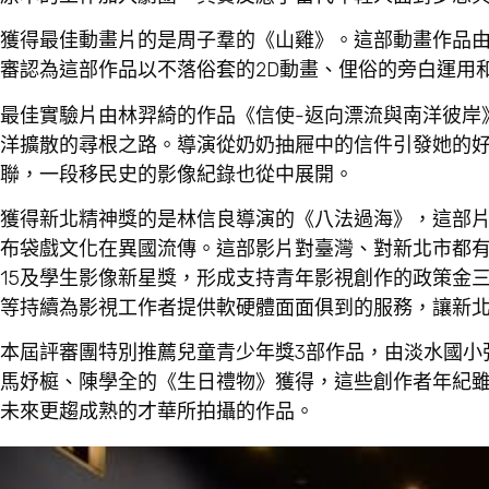
獲得最佳動畫片的是周子羣的《山雞》。這部動畫作品
審認為這部作品以不落俗套的2D動畫、俚俗的旁白運用
最佳實驗片由林羿綺的作品《信使-返向漂流與南洋彼岸
洋擴散的尋根之路。導演從奶奶抽屜中的信件引發她的
聯，一段移民史的影像紀錄也從中展開。
獲得新北精神獎的是林信良導演的《八法過海》，這部
布袋戲文化在異國流傳。這部影片對臺灣、對新北市都
15及學生影像新星獎，形成支持青年影視創作的政策金
等持續為影視工作者提供軟硬體面面俱到的服務，讓新
本屆評審團特別推薦兒童青少年獎3部作品，由淡水國小
馬妤榳、陳學全的《生日禮物》獲得，這些創作者年紀
未來更趨成熟的才華所拍攝的作品。