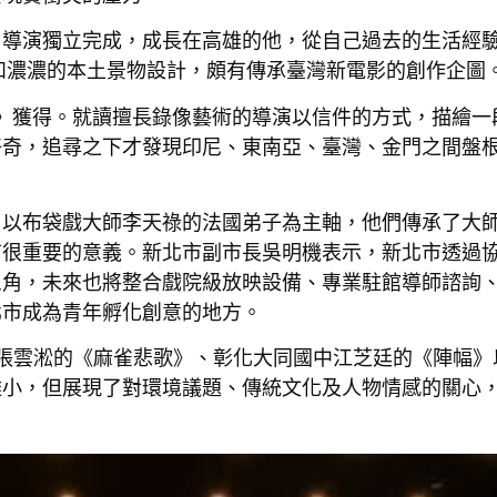
由導演獨立完成，成長在高雄的他，從自己過去的生活經
和濃濃的本土景物設計，頗有傳承臺灣新電影的創作企圖
》獲得。就讀擅長錄像藝術的導演以信件的方式，描繪一
好奇，追尋之下才發現印尼、東南亞、臺灣、金門之間盤
片以布袋戲大師李天祿的法國弟子為主軸，他們傳承了大
有很重要的意義。新北市副市長吳明機表示，新北市透過
三角，未來也將整合戲院級放映設備、專業駐館導師諮詢
北市成為青年孵化創意的地方。
張雲淞的《麻雀悲歌》、彰化大同國中江芝廷的《陣幅》
雖小，但展現了對環境議題、傳統文化及人物情感的關心