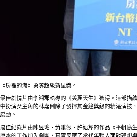
《房裡的海》勇奪超級新星獎。
最佳劇情片由李湘郡執導的《美麗天生》獲得。這部描
中扮演女主角的林嘉俐除了發揮其金鐘獎級的精湛演技
感動。
最佳紀錄片由陳昱璁、黃雅薇、許語芹的作品《平帆鳥
原本的工作加入劇團，真實反應了當代年輕人面對夢想