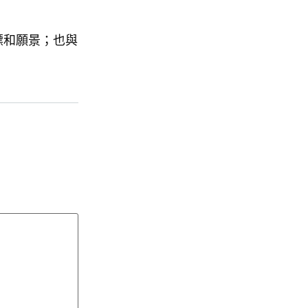
標和願景；也與
。