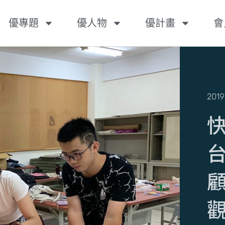
優專題
優人物
優計畫
會
2019