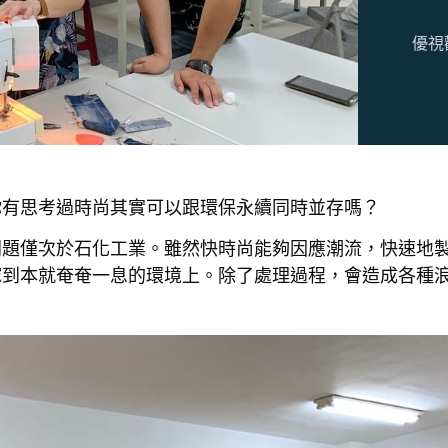
優視
你有思考過時尚其實可以跟環保永續同時並存嗎？
問題僅次於石化工業。雖然快時尚能夠因應潮流，快速地
嫁到本就奄奄一息的環境上。除了處理過程，會造成各種
。