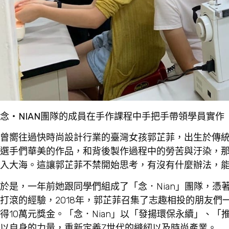
念‧NIAN團隊的成員在手作課程中手把手帶領學員實作
曾嚮往過快時尚設計行業的臺灣女孩郭芷菲，出生於傳
選手們華美的作品，和背後製作過程中的勞苦與汙染，
入大海。這讓郭芷菲不禁開始思考，有沒有什麼辦法，
於是，一年前她跟同學們組成了「念．Nian」團隊，憑
打滾的經驗，2018年，郭芷菲召集了志趣相投的朋友們
得10萬元獎金。「念．Nian」以「發揚環保永續」、
以自身的力量，重新定義Z世代的縫紉以及時尚產業。