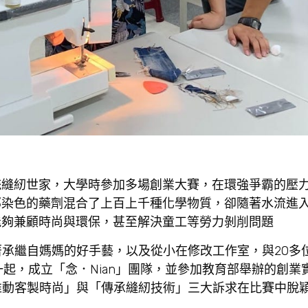
統縫紉世家，大學時參加多場創業大賽，在環強爭霸的壓
那染色的藥劑混合了上百上千種化學物質，卻隨著水流進
能夠兼顧時尚與環保，甚至解決童工等勞力剝削問題
著承繼自媽媽的好手藝，以及從小在修改工作室，與20多
一起，成立「念．Nian」團隊，並參加教育部舉辦的創業
「推動客製時尚」與「傳承縫紉技術」三大訴求在比賽中脫