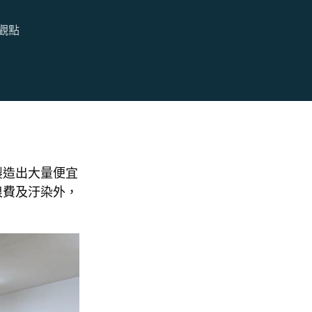
觀點
製造出大量便宜
浪費及汙染外，