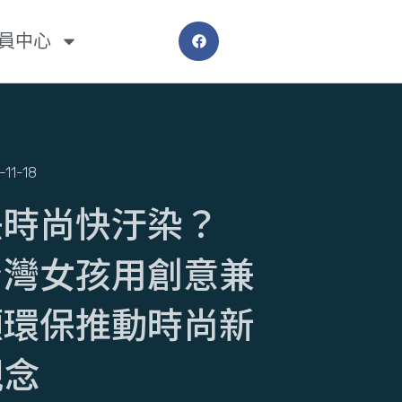
員中心
-11-18
快時尚快汙染？
台灣女孩用創意兼
顧環保推動時尚新
觀念