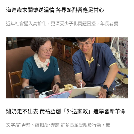
海巡歲末關懷送溫情 各界熱烈響應足甘心
近年社會邁入高齡化，更深受少子化問題困擾，年長者獨
爺奶走不出去 黃祐丞創「外送家教」造學習新革命
文字/許尹羚、編輯/邱羿慈 許多長輩受限於行動，無