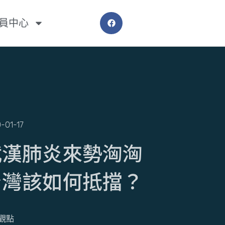
員中心
-01-17
武漢肺炎來勢洶洶
台灣該如何抵擋？
觀點