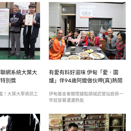
物聯網系統大葉大
有愛有料好滋味 伊甸「愛．圍
意特別獎
爐」伴94歲阿嬤做伙呷(真)熱鬧
電！大葉大學資訊工
伊甸基金會關懷據點頭城武營站廚房一
早就冒著濃濃熱氣