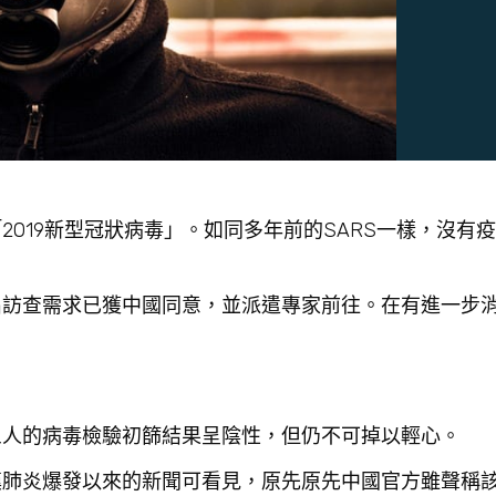
019新型冠狀病毒」。如同多年前的SARS一樣，沒有
出訪查需求已獲中國同意，並派遣專家前往。在有進一步
三人的病毒檢驗初篩結果呈陰性，但仍不可掉以輕心。
漢肺炎爆發以來的新聞可看見，原先原先中國官方雖聲稱