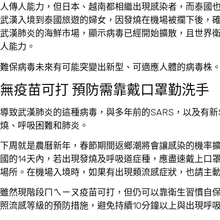
人傳人能力，但日本、越南都相繼出現感染者，而泰國
武漢入境到泰國旅遊的婦女，因發燒在機場被攔下後，確
武漢肺炎的海鮮市場，顯示病毒已經開始擴散，且世界衛
人能力。
難保病毒未來有可能突變出新型、可適應人體的病毒株
無疫苗可打 預防需靠戴口罩勤洗手
導致武漢肺炎的這種病毒，與多年前的SARS，以及有新S
燒、呼吸困難和肺炎。
下周就是農曆新年，春節期間返鄉潮將會讓感染的機率
國的14天內，若出現發燒及呼吸道症種，應盡速戴上口
場所。在機場入境時，如果有出現類流感症狀，也請主
雖然現階段ㄇㄟㄧㄡ疫苗可打，但仍可以靠衛生習慣自
照流感等級的預防措施，避免持續10分鐘以上與出現呼吸