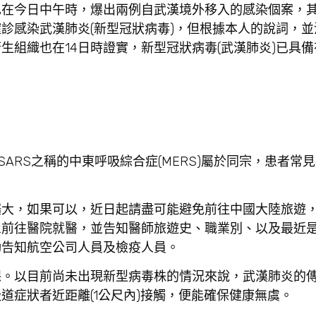
也在今日中午時，爆出兩例自武漢境外移入的感染個案，
診感染武漢肺炎(新型冠狀病毒)，但根據本人的說詞，並
生組織也在14日時證實，新型冠狀病毒(武漢肺炎)已具
。
ARS之稱的中東呼吸綜合症(MERS)屬於同宗，患者常
擴大，如果可以，近日起請盡可能避免前往中國大陸旅遊
罩前往醫院就醫，並告知醫師旅遊史、職業別、以及最近
動告知航空公司人員及檢疫人員。
保。以目前尚未出現新型病毒株的情況來說，武漢肺炎的
道症狀者近距離(1公尺內)接觸，便能確保健康無虞。