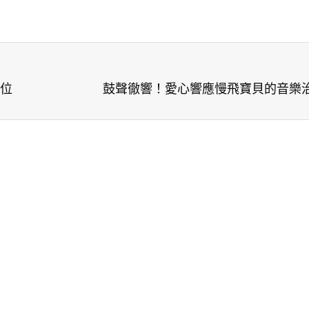
位
鼓聲徹響！愛心響應慢飛寶貝的音樂