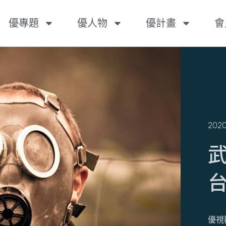
優專題
優人物
優計畫
會
2020
優視