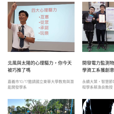
北風與太陽的心理驅力，你今天
​開發電力監測
被巧推了嗎
學資工系獲創
嘉義市10/17邀請國立東華大學教育與潛
永續大葉，智慧節
能開發學系
程學系蔡渙良教授