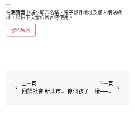
在
瀏覽器
中儲存顯示名稱、電子郵件地址及個人網站網
址，以供下次發佈留言時使用。
上一頁
下一頁
回饋社會 新北市視障愛心協會愛心義按為長者紓壓
像個孩子一樣──華梵創意沙發社計畫者 盧蕾安的藝文視野 與「渾然天成」的傻氣