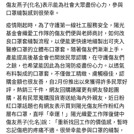
傷友燕子(化名)表示能為社會大眾盡份心力，參與
口罩縫製感到很榮幸。
疫情剛起時，為了守護第一線社工服務安全，陽光
基金會織愛工作隊的傷友們便與老師商討，如何改
良口罩套縫製流程，以便能更快速地縫製出可夾入
醫療口罩的立體布口罩套。隨著傷友們漸漸上手，
產能提高後基金會也開放民眾認購，在守護傷友們
之餘，也希望能因此為台灣防疫盡份心力。以透氣
布料製成的口罩套，不僅做工精緻、膚觸極佳，認
購金額也很友善，自2月份推出以來獲得許多民眾好
評，熱銷三千件，網友回購踴躍更有網友發起團
購，甚有民眾蒐購囤貨寄送給海內外親友，近日粉
紅口罩話題也有網友表示買到陽光傷友所作粉紅內
層布口罩，直呼「幸運！」陽光織愛工作隊復健中
傷友燕子(化名)說：「重新找回工作的價值感，暫時
忘記傷疤的疼痛不適。很榮幸能參與口罩的縫製，