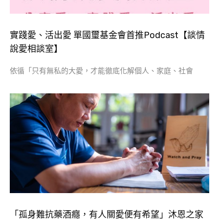
實踐愛、活出愛 單國璽基金會首推Podcast【談情
說愛相談室】
依循「只有無私的大愛，才能徹底化解個人、家庭、社會
「孤身難抗藥酒癮，有人關愛便有希望」沐恩之家