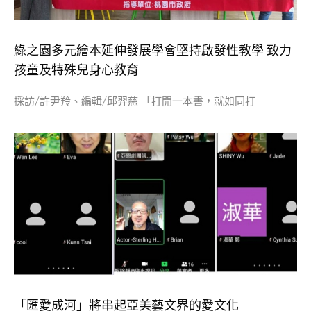
綠之園多元繪本延伸發展學會堅持啟發性教學 致力
孩童及特殊兒身心教育
採訪/許尹羚、編輯/邱羿慈 「打開一本書，就如同打
「匯愛成河」將串起亞美藝文界的愛文化