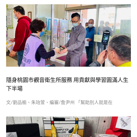
隱身桃園市觀音衛生所服務 用貢獻與學習圓滿人生
下半場
文/劉品榆、朱珆萱、編審/詹尹州 「幫助別人就是在