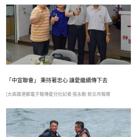
「中宣聯會」 秉持著忠心 讓愛繼續傳下去
[大高雄港都電子報傳愛分社記者:張永勳 新北市報導