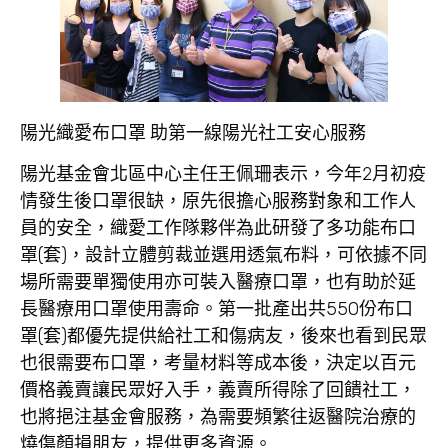
陽光織愛布口罩 助第一線陽光社工安心服務
陽光基金會北區中心主任王佩珊表示，今年2月初疫
情發生後口罩很缺，原先很擔心服務對象和工作人
員的安全，織愛工作隊夥伴為此研發了多功能布口
罩(套)，設計立體剪裁並選用透氣布料，可依據不同
場所需要單獨使用亦可裝入醫療口罩，也有助於延
長醫療用口罩使用壽命。第一批產出共550份布口
罩(套)都優先提供給社工和傷病友，後來也看到民眾
也很需要布口罩，考量材料等成本後，決定以百元
價格義賣讓民眾好入手，義賣所得除了回饋社工，
也將挹注基金會服務，為需要頻繁往返醫院治療的
燒傷顏損朋友，提供更多資源。