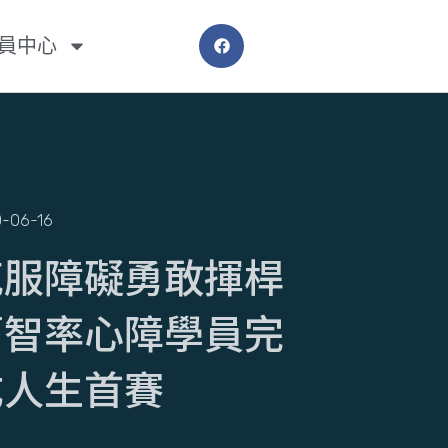
員中心
-06-16
克服障礙勇敢揮桿
蘭智率心障學員完
成人生首賽