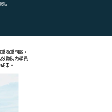
觀點
體重過重問題，
為鼓勵院內學員
的成果。