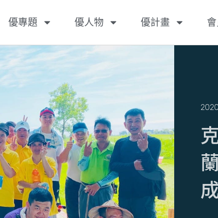
優專題
優人物
優計畫
會
2020