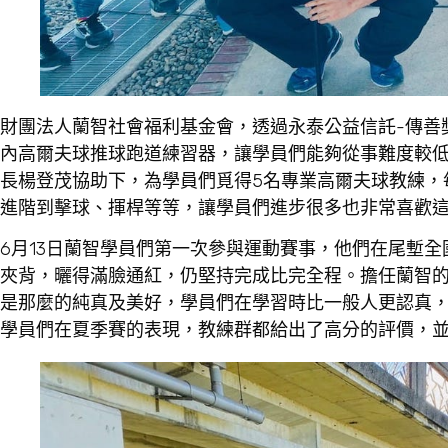
財團法人蘭智社會福利基金會，透過永泰公益信託-傳善
內高爾夫球推球跑道練習器，讓學員們能夠從事難度較低
長楊登茂協助下，為學員們覓得5名專業高爾夫球教練，
進階到擊球、揮桿等等，讓學員們進步很多也非常喜歡
6月13日蘭智學員們第一次參與運動賽事，他們在尾塹
夾背，曬得滿臉通紅，仍堅持完成比完全程。擔任蘭智
是那麼的純真及美好，學員們在學習時比一般人更認真
學員們在夏季賽的表現，教練群都給出了高分的評價，