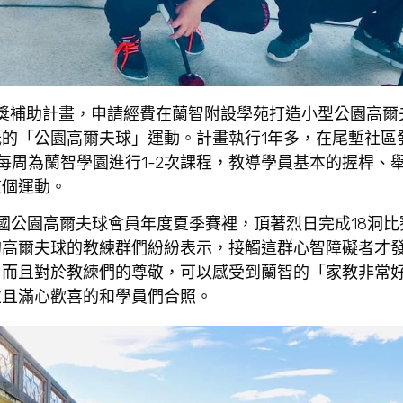
獎補助計畫，申請經費在蘭智附設學苑打造小型公園高爾
的「公園高爾夫球」運動。計畫執行1年多，在尾塹社區
每周為蘭智學園進行1-2次課程，教導學員基本的握桿、
這個運動。
全國公園高爾夫球會員年度夏季賽裡，頂著烈日完成18洞
的高爾夫球的教練群們紛紛表示，接觸這群心智障礙者才
，而且對於教練們的尊敬，可以感受到蘭智的「家教非常
並且滿心歡喜的和學員們合照。