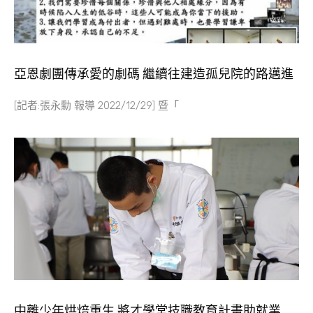
亞恩劇團傳承愛的劇碼 繼續往建造孤兒院的路邁進
[記者:張永勳 報導 2022/12/29] 暨「
中離少年烘焙重生 將才學堂技職教育計畫助就業