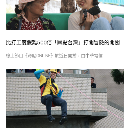
比打工度假難500倍「蹲點台灣」打開冒險的開關
線上節目《蹲點ONLINE》於近日開播，由中華電信