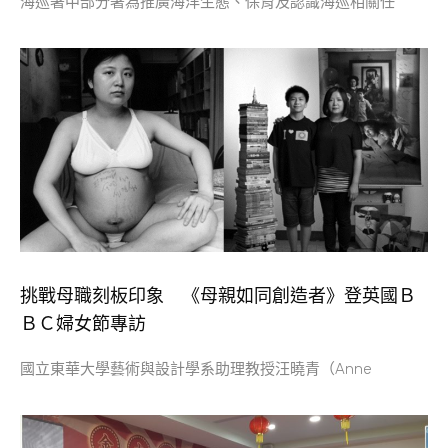
海巡署中部分署為推廣海洋生態、保育及認識海巡相關任
挑戰母職刻板印象 《母親如同創造者》登英國Ｂ
ＢＣ婦女節專訪
國立東華大學藝術與設計學系助理教授汪曉青（Anne