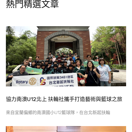
熱門精選文章
協力南澳U12北上 扶輪社攜手打造藝術與籃球之旅
來自宜蘭偏鄉的南澳國小U12籃球隊，在台北新起扶輪