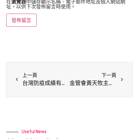
在
瀏覽器
中儲存顯示名稱、電子郵件地址及個人網站網
址，以供下次發佈留言時使用。
上一頁
下一頁
台灣防疫成績有目共睹 中南美友邦與台共組防疫聯盟
金管會黃天牧主委暢談「永續金融發展與實踐」 CCS與中信金控響應推廣永續金融
Useful News