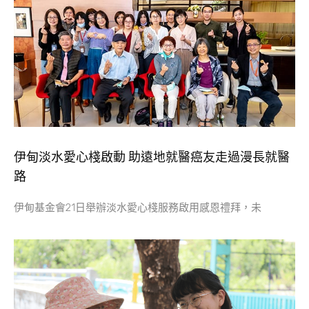
伊甸淡水愛心棧啟動 助遠地就醫癌友走過漫長就醫
路
伊甸基金會21日舉辦淡水愛心棧服務啟用感恩禮拜，未