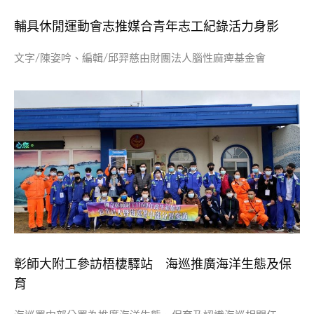
輔具休閒運動會志推媒合青年志工紀錄活力身影
文字/陳姿吟、編輯/邱羿慈由財團法人腦性麻痺基金會
彰師大附工參訪梧棲驛站 海巡推廣海洋生態及保
育