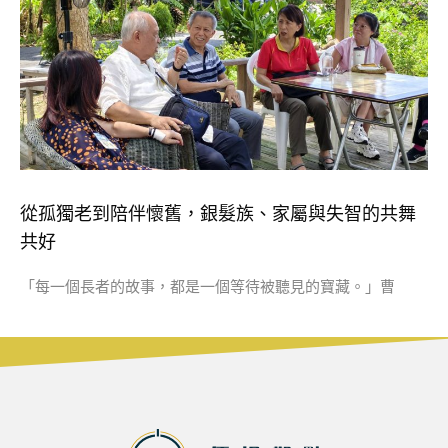
從孤獨老到陪伴懷舊，銀髮族、家屬與失智的共舞
共好
「每一個長者的故事，都是一個等待被聽見的寶藏。」曹