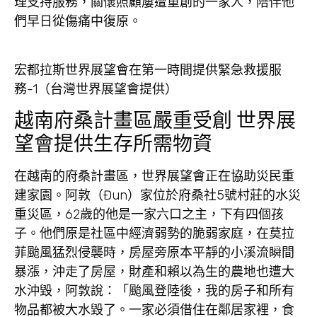
理支持服務，關懷照顧屢遭重創的一家人，陪伴他
們早日從傷痛中復原。
宏都拉斯世界展望會在第一時間提供緊急救援服
務-1（台灣世界展望會提供）
越南府桑計畫區嚴重受創 世界展
望會提供生存所需物資
在越南的府桑計畫區，世界展望會正在協助災民重
建家園。阿敦（Đun）家位於府桑社5號村莊的水災
重災區，62歲的他是一家六口之主，下有四個孩
子。他們原是社區中經濟弱勢的脆弱家庭，在莫拉
菲颱風猛烈侵襲時，房屋旁原本平靜的小溪流瞬間
暴漲，沖走了房屋，財產和賴以為生的農地也遭大
水沖毀，阿敦說：「颱風登陸後，我的房子和所有
物品都被大水毀了。一家必須借住在鄰居家裡，食