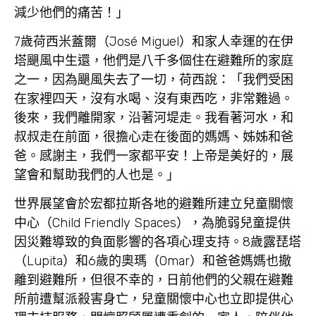
減少他們的痛苦！」
7歲荷西米蓋爾（José Miguel）和家人幸運的在伊
塔颶風中生還，他們是八千多個住在避難所的家庭
之一，因為颶風失去了一切，荷西說：「我們受困
在家裡四天，沒有水喝、沒有東西吃，非常難過。
後來，我們離開家，沿著河堤走。我看著河水，和
叔叔走在前面，很擔心走在後面的媽媽、姊姊和爸
爸。感謝主，我們一家都平安！上帝是美好的，展
望會和幫助我們的人也是。」
世界展望會於宏都拉斯各地的避難所建立兒童關懷
中心（Child Friendly Spaces），為脆弱兒童提供
因災難導致的負面影響的各項心理支持。8歲露琵塔
（Lupita）和6歲的奧瑪（Omar）和爸爸媽媽也撤
離到避難所，但很不幸的，日前他們的父親在避難
所前遭幫派殺害身亡，兒童關懷中心也立即提供心