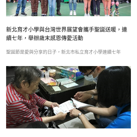
新北育才小學與台灣世界展望會攜手聖誕送暖，連
續七年，舉辦歲末感恩傳愛活動
聖誕節是愛與分享的日子，新北市私立育才小學連續七年