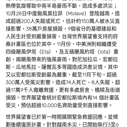
熱帶氣旋導致中南半島豪雨不斷，造成多處洪災；
10月28日中度颱風莫拉菲（Molave）登陸
越南
，造
成超過200人失蹤或死亡，估計約150萬人被水災直
接影響，38萬戶房屋損毀，9個省分的基礎建設和
人民生計受到嚴重損害，台灣世界展望會支持的府
桑計畫區也位於其中。11月份，中美洲則相繼遭受
四級颶風伊塔（Eta），及五級颶風約塔（Iota）重
創，兩颶風帶來的強風豪雨，對尼加拉瓜、宏都拉
斯、瓜地馬拉、薩爾瓦多等國造成洪患災情，其中
又以
宏都拉斯
受創最為嚴重，截至11月下旬，超過
300萬人受風災影響，造成74人死亡、8人失蹤、超
過17萬9千人撤離救援，更有多處房舍、橋樑及街道
損毀。世界展望會統計宏都拉斯境內有14 個計畫區
受災，預估超過10,000名資助童受到直接影響。
世界展望會已於第一時間展開緊急救援回應，並規
劃後續復原計畫。針對越南水災，已開始執行3至6