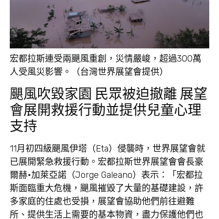
宏都拉斯連受兩颶風重創，災情嚴峻，超過300萬
人受風災影響。（台灣世界展望會提供）
颶風吹毀家園 民眾被迫撤離 展望
會展開救援行動並提供兒童心理
支持
11月初四級颶風伊塔（Eta）侵襲時，世界展望會就
已展開緊急救援行動。宏都拉斯世界展望會會長豪
爾赫•加萊亞諾（Jorge Galeano）表示：「宏都拉
斯面臨重大危機，颶風摧毀了大量的基礎建設，許
多家庭的住處也受損，展望會協助他們前往避難
所、提供生活上需要的基本物資，盡力保護他們也