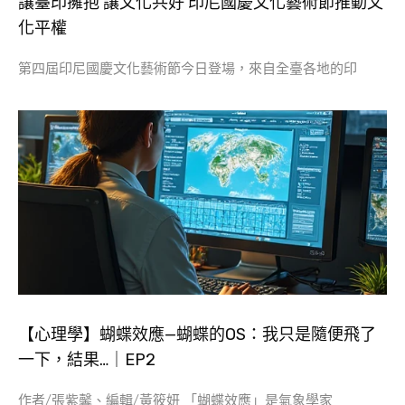
讓臺印擁抱 讓文化共好 印尼國慶文化藝術節推動文
化平權
第四屆印尼國慶文化藝術節今日登場，來自全臺各地的印
【心理學】蝴蝶效應—蝴蝶的OS：我只是隨便飛了
一下，結果…｜EP2
作者/張紫馨、編輯/黃筱妍 「蝴蝶效應」是氣象學家