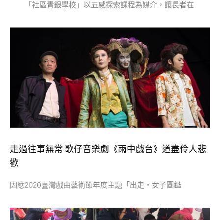
「社區青銀學校」以五感探索課程為媒介，讓長者在
走過往事無常 歌仔音樂劇《雨中戲台》道盡伶人悲
歡
因應2020臺灣戲曲藝術節年度主題「出走‧女子圖鑑