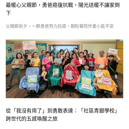
最暖心父親節，勇爸癌復抗戰，陽光送暖不讓家倒
下
父親節前夕，一群勇爸努力抗癌，期盼著陪伴妻小能平安
從「我沒有用了」到勇敢表達：「社區青銀學校」
跨世代的五感喚醒之旅