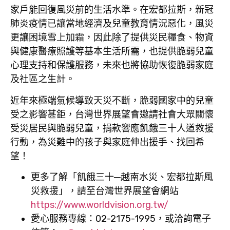
家戶能回復風災前的生活水準。在宏都拉斯，新冠
肺炎疫情已讓當地經濟及兒童教育情況惡化，風災
更讓困境雪上加霜，因此除了提供災民糧食、物資
與健康醫療照護等基本生活所需，也提供脆弱兒童
心理支持和保護服務，未來也將協助恢復脆弱家庭
及社區之生計。
近年來極端氣候導致天災不斷，脆弱國家中的兒童
受之影響甚鉅，台灣世界展望會邀請社會大眾關懷
受災居民與脆弱兒童，捐款響應飢餓三十人道救援
行動，為災難中的孩子與家庭伸出援手、找回希
望！
更多了解「飢餓三十─越南水災、宏都拉斯風
災救援」，請至台灣世界展望會網站
https://www.worldvision.org.tw/
愛心服務專線：02-2175-1995
，或洽詢電子