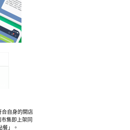
符合自身的開店
組市集即上架同
點餐」。