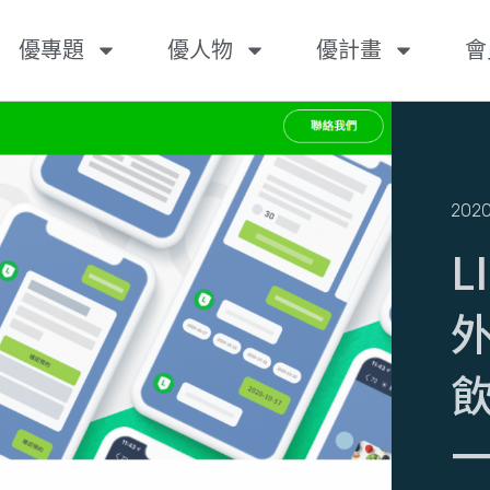
優專題
優人物
優計畫
會
2020
L