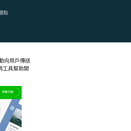
觀點
號主動向用戶傳送
銷工具幫助開