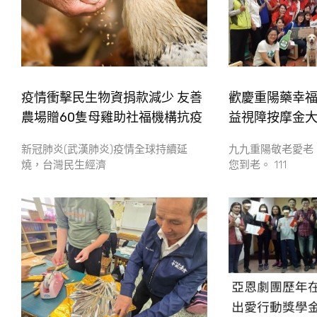
疫情衝擊民生物資捐款減少 友善
歡慶重陽藥幸
農場贈60隻母雞助社福機構抗疫
益視障按摩金
新冠肺炎(武漢肺炎)疫情全球持續延
九九重陽敬老愛老
燒，台灣民生經濟
您到老。 111