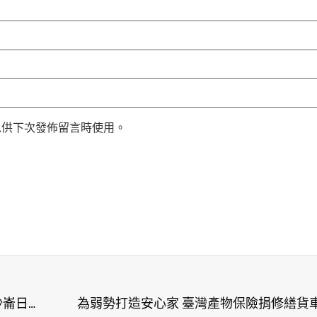
以供下次發佈留言時使用。
臍帶繞頸腦麻童努力復健 攜母手作甜點感謝新北沙崙日照
為弱勢打造安心家 臺灣產物保險捐修繕貨