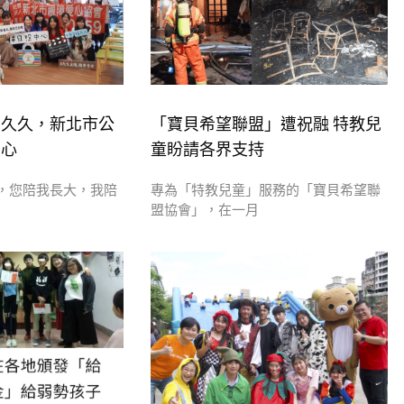
福久久，新北市公
「寶貝希望聯盟」遭祝融 特教兒
大心
童盼請各界支持
，您陪我長大，我陪
專為「特教兒童」服務的「寶貝希望聯
盟協會」，在一月