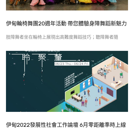
伊甸輪椅舞團20週年活動 帶您體驗身障舞蹈新魅力
肢障舞者坐在輪椅上展現出高難度舞蹈技巧；聽障舞者隨
伊甸2022發展性社會工作論壇 6月零距離準時上線