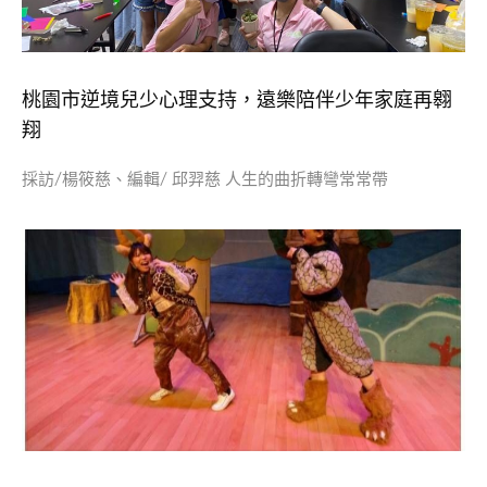
桃園市逆境兒少心理支持，遠樂陪伴少年家庭再翱
翔
採訪/楊筱慈、編輯/ 邱羿慈 人生的曲折轉彎常常帶