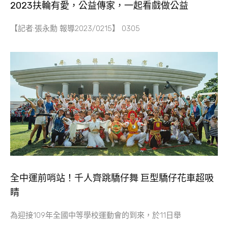
2023扶輪有愛，公益傳家，一起看戲做公益
【記者:張永勳 報導2023/0215】 0305
全中運前哨站！千人齊跳驕仔舞 巨型驕仔花車超吸
睛
為迎接109年全國中等學校運動會的到來，於11日舉