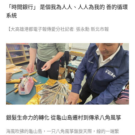
「時間銀行」 是個我為人人、人人為我的 善的循環
系統
【大高雄港都電子報傳愛分社記者: 張永勳 新北市報
銀髮生命力的轉化 從龜山島遷村到傳承八角風箏
海風吹拂的龜山島，一只八角風箏盤旋天際，線的一端繫