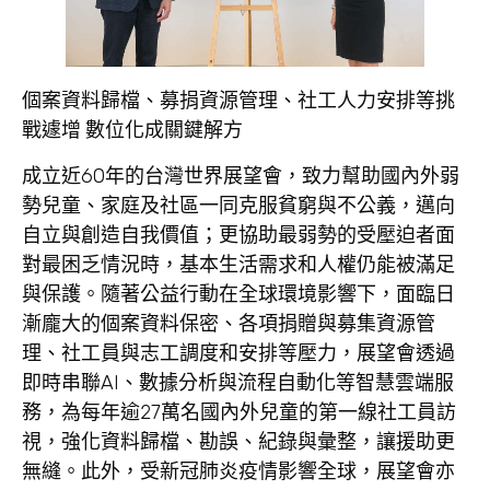
個案資料歸檔、募捐資源管理、社工人力安排等挑
戰遽增
數位化成關鍵解方
成立近60年的台灣世界展望會，致力幫助國內外弱
勢兒童、家庭及社區一同克服貧窮與不公義，邁向
自立與創造自我價值；更協助最弱勢的受壓迫者面
對最困乏情況時，基本生活需求和人權仍能被滿足
與保護。隨著公益行動在全球環境影響下，面臨日
漸龐大的個案資料保密、各項捐贈與募集資源管
理、社工員與志工調度和安排等壓力，展望會透過
即時串聯AI、數據分析與流程自動化等智慧雲端服
務，為每年逾27萬名國內外兒童的第一線社工員訪
視，強化資料歸檔、勘誤、紀錄與彙整，讓援助更
無縫。此外，受新冠肺炎疫情影響全球，展望會亦