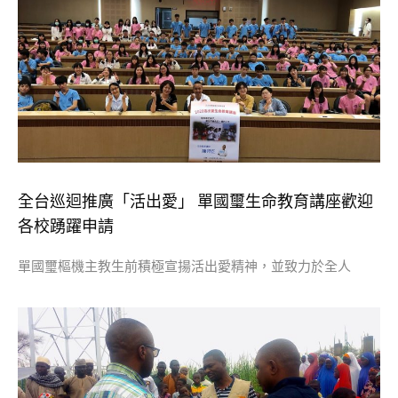
全台巡迴推廣「活出愛」 單國璽生命教育講座歡迎
各校踴躍申請
單國璽樞機主教生前積極宣揚活出愛精神，並致力於全人