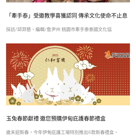
「牽手泰」受邀教學喜獲認同 傳承文化使命不止息
採訪/邱羿慈、編輯/詹尹州 桃園市牽手泰泰國文化協
玉兔春節獻禮 邀您預購伊甸庇護春節禮盒
歲末迎新春，今年伊甸庇護工場特別推出8款新春禮盒，