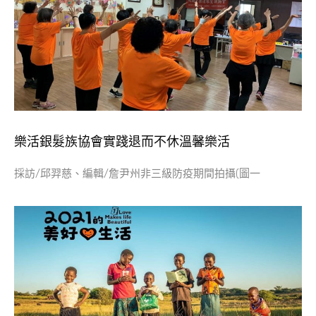
樂活銀髮族協會實踐退而不休溫馨樂活
採訪/邱羿慈、編輯/詹尹州非三級防疫期間拍攝(圖一