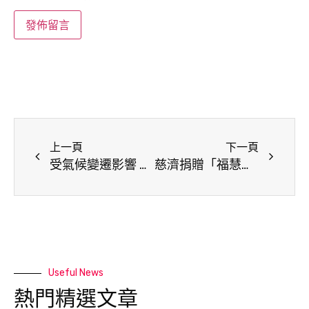
上一頁
下一頁
受氣候變遷影響 安哥拉女孩為生存遭性剝削
慈濟捐贈「福慧床」及「毛毯」 提升海巡救災能量
Useful News
熱門精選文章