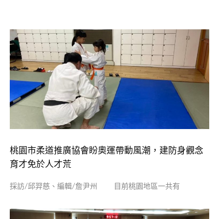
桃園市柔道推廣協會盼奧運帶動風潮，建防身觀念
育才免於人才荒
採訪/邱羿慈、編輯/詹尹州 目前桃園地區一共有