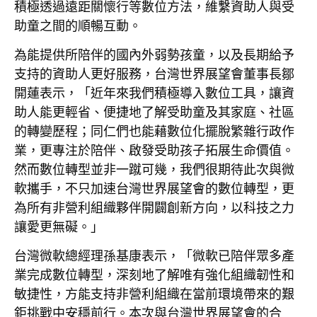
積極透過遠距關懷行等數位方法，維繫資助人與受
助童之間的順暢互動。
為能提供所陪伴的國內外弱勢孩童，以及長期給予
支持的資助人更好服務，台灣世界展望會董事長鄒
開蓮表示，「近
年來我們積極導入數位工具，讓資
助人能更輕省、便捷地了解受助童及其家庭、社區
的轉變歷程；同仁們也能藉數位化擺脫繁雜行政作
業，更專注於陪伴、啟發受助孩子拓展生命價值。
然而數位轉型並非一蹴可幾，我們很期待此次與微
軟攜手，不只加速台灣世界展望會的數位轉型，更
為所有非營利組織夥伴開闢創
新方向，以科技之力
讓愛更無礙。」
台灣微軟總經理孫基康表示，「微軟已陪伴眾多產
業完成數位轉型，深刻地了解唯有強化組織韌性和
敏捷性，方能支持非營利組織在當前環境帶來的艱
鉅挑戰中安穩前行。本次與台灣世界展望會的合