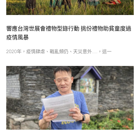
響應台灣世展會禮物型錄行動 挑份禮物助貧童度過
疫情風暴
2020年，疫情肆虐、戰亂頻仍、天災意外……，這一