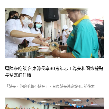
逗陣來吃飯 台東縣長率30青年志工為美和關懷據點
長輩烹飪佳餚
「縣長，你的手藝不錯喔」，台東縣長饒慶鈴4日前往太