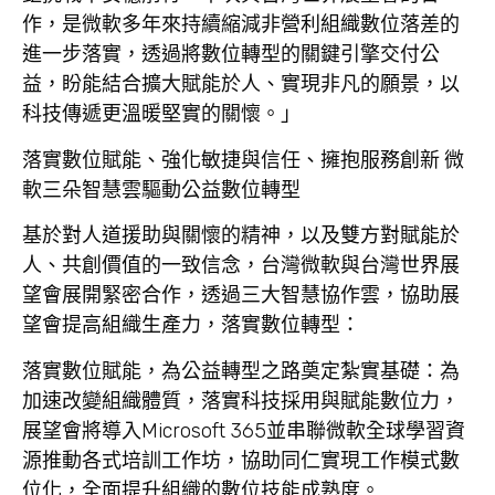
作，是微軟多年來持續縮減非營利組織數位落差的
進一步落實，透過將數位轉型的關鍵引擎交付公
益，盼能結合擴大賦能於人、實現非凡的願景，以
科技傳遞更溫暖堅實的關懷。」
落實數位賦能、強化敏捷與信任、擁抱服務創新
微
軟三朵智慧雲驅動公益數位轉型
基於對人道援助與關懷的精神，以及雙方對賦能於
人、共創價值的一致信念，台灣微軟與台灣世界展
望會展開緊密合作，透過三大智慧協作雲，協助展
望會提高組織生產力，落實數位轉型：
落實數位賦能，為公益轉型之路奠定紮實基礎
：為
加速改變組織體質，落實科技採用與賦能數位力，
展望會將導入Microsoft 365並串聯微軟全球學習資
源推動各式培訓工作坊，協助同仁實現工作模式數
位化，全面提升組織的數位技能成熟度。