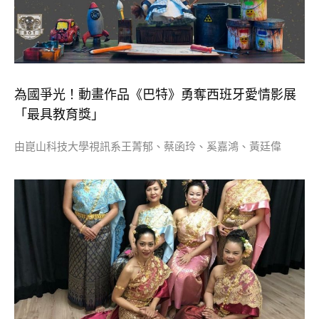
為國爭光！動畫作品《巴特》勇奪西班牙愛情影展
「最具教育獎」
由崑山科技大學視訊系王菁郁、蔡函玲、奚嘉鴻、黃廷偉