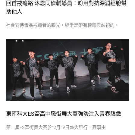
回首戒癮路 沐恩同儕輔導員：盼用對抗深淵經驗幫
助他人
社會對待毒品戒癮者的眼光，經常是帶有標籤與歧視的，
東南科大ES盃高中職街舞大賽強勢注入青春驕傲
第二屆ES盃街舞大賽於12月19日盛大舉行，賽事由