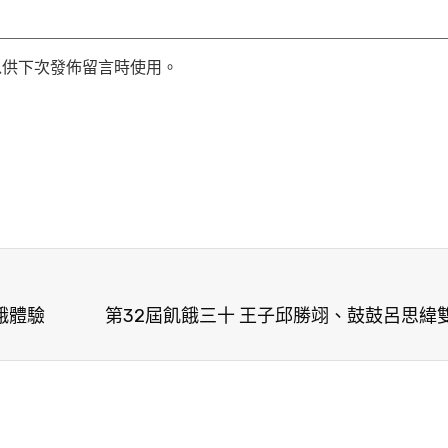
以供下次發佈留言時使用。
餓體驗
第32屆飢餓三十 王子邱勝翊、鼓鼓呂思緯