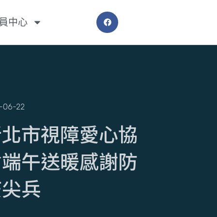
員中心
-06-22
新北市視障愛心協
會端午送暖感謝防
疫尖兵