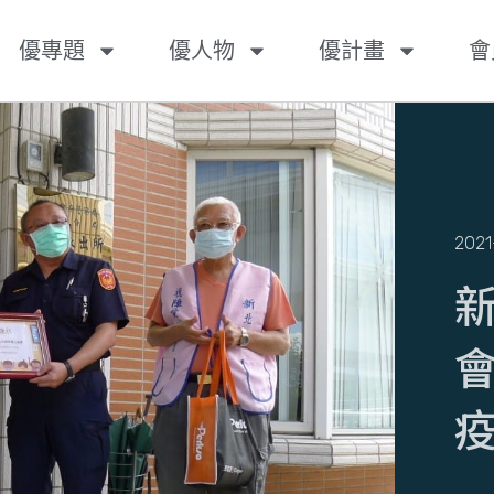
優專題
優人物
優計畫
會
2021