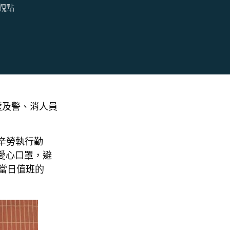
觀點
護及警、消人員
辛勞執行勤
#愛心口罩，避
當日值班的