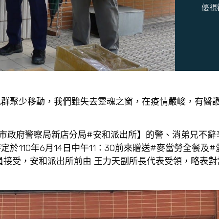
優視
免群聚少移動，我們雖失去靈魂之窗，在疫情嚴峻，有醫
市政府警察局新店分局#安和派出所】的警、消弟兄不辭
110年6月14日中午11：30前來贈送#麥當勞全餐及
員接受，安和派出所前由 王力天副所長代表受領，略表對