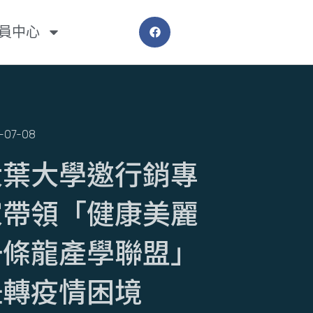
員中心
-07-08
大葉大學邀行銷專
家帶領「健康美麗
一條龍產學聯盟」
扭轉疫情困境