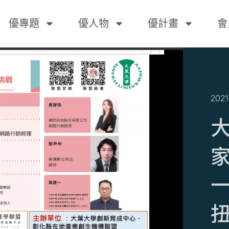
優專題
優人物
優計畫
會
2021