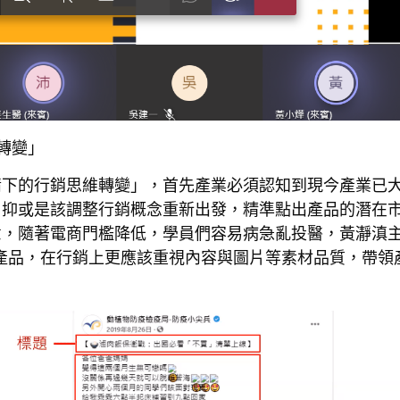
轉變」
情下的行銷思維轉變」，首先產業必須認知到現今產業已
，抑或是該調整行銷概念重新出發，精準點出產品的潛在
意，隨著電商門檻降低，學員們容易病急亂投醫，黃瀞滇
家產品，在行銷上更應該重視內容與圖片等素材品質，帶領