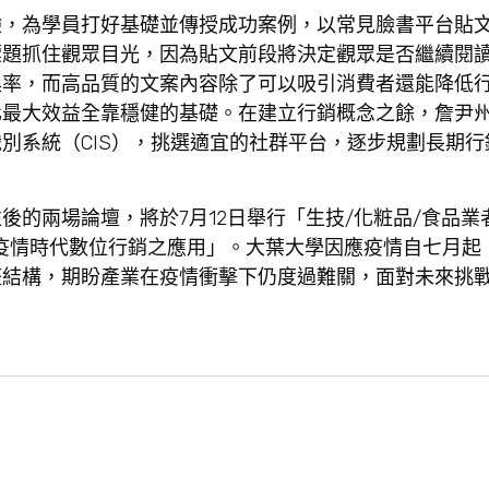
驗，為學員打好基礎並傳授成功案例，以常見臉書平台貼
標題抓住觀眾目光，因為貼文前段將決定觀眾是否繼續閱
換率，而高品質的文案內容除了可以吸引消費者還能降低
化最大效益全靠穩健的基礎。在建立行銷概念之餘，詹尹
別系統（CIS），挑選適宜的社群平台，逐步規劃長期行
的兩場論壇，將於7月12日舉行「生技/化粧品/食品業
後疫情時代數位行銷之應用」。大葉大學因應疫情自七月起
整結構，期盼產業在疫情衝擊下仍度過難關，面對未來挑