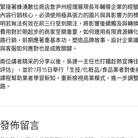
緊接著蜂湧數位商店詹尹州經理展現長年輔導企業的經
內容行銷核心，必須使用極具張力的圖片與具影響力的
明若無法有效在前三行受到關注，將影響後續觸及與轉
費用對於剛起步的商家至關重要，如何運用有限資源轉
路行銷，前期應著重基本功，塑造品牌故事、設計企業識
與客服如何應對也是成敗關鍵。
兩位講者精采的分享以後，吳建一主任也打鐵趁熱宣傳往後
評估」，並於7月15日舉行「生技/化粧品/食品業者對
課程幫助業者學習新知，重新檢視商業模式，進一步調
路。
發佈留言