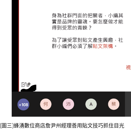
(圖三)蜂湧數位商店詹尹州經理善用貼文技巧抓住目光